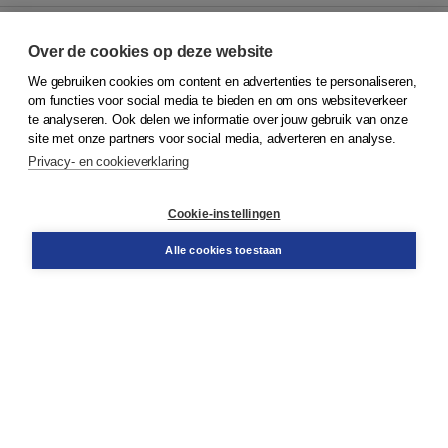
Over de cookies op deze website
We gebruiken cookies om content en advertenties te personaliseren,
© 2026
Koninklijke Boom uitgevers
om functies voor social media te bieden en om ons websiteverkeer
te analyseren. Ook delen we informatie over jouw gebruik van onze
Klantenservice
site met onze partners voor social media, adverteren en analyse.
Service & informatie
Privacy- en cookieverklaring
Contact
Retourneren
Docentenservice
Cookie-instellingen
Snel bestellen
Teamviewer
Alle cookies toestaan
Boom voor jou
Voor de boekhandel
Voor de pers
Publiceren bij Boom
Werken bij Boom & Vacatures
Over Boom
Wat ons drijft