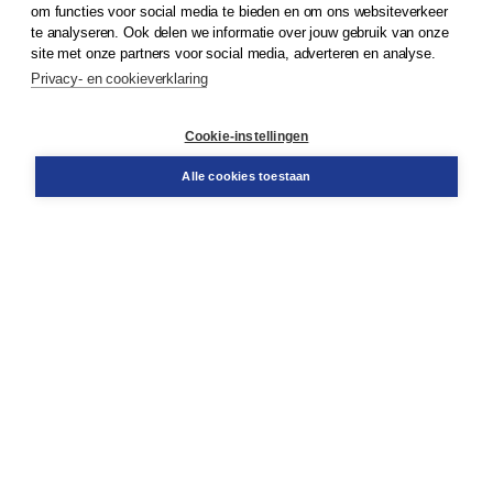
om functies voor social media te bieden en om ons websiteverkeer
te analyseren. Ook delen we informatie over jouw gebruik van onze
Klantenservice
site met onze partners voor social media, adverteren en analyse.
Service & informatie
Privacy- en cookieverklaring
Contact
Retourneren
Docentenservice
Cookie-instellingen
Snel bestellen
Teamviewer
Alle cookies toestaan
Boom voor jou
Voor de boekhandel
Voor de pers
Publiceren bij Boom
Werken bij Boom & Vacatures
Over Boom
Wat ons drijft
Onze historie
Onze auteurs
Onze organisatie
Duurzaam ondernemen