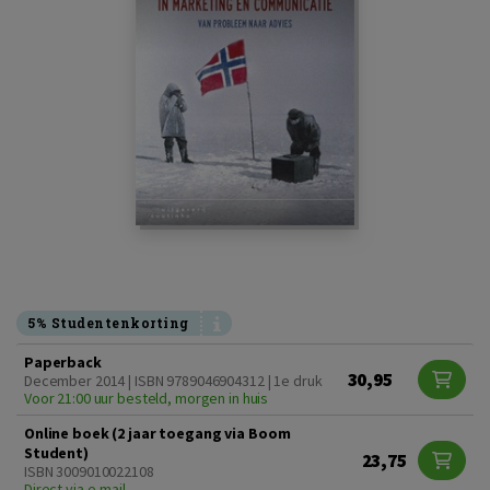
5% Studentenkorting
Paperback
30,95
December 2014 | ISBN 9789046904312 | 1e druk
Voor 21:00 uur besteld, morgen in huis
Online boek (2 jaar toegang via Boom
Student)
23,75
ISBN 3009010022108
Direct via e-mail