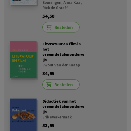
Beuningen
,
Anna Kaal
,
Rick de Graaff
54,50
Bestellen
Literatuur en film in
het
vreemdetalenonderw
ijs
Ewout van der Knaap
34,95
Bestellen
Didactiek van het
vreemdetalenonderw
ijs
Erik Kwakernaak
53,95