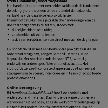
Sterk fundament, direct toepasbaar
Het handboek opent met een helder taaldidactisch fundament:
de belangrijkste theorieën uit de vreemdetalendidactiek,
vertaald naar de dagelijkse lespraktijk. In vier
themahoofdstukken krijg je praktische handreikingen om de
doeltaal doelgericht in te zetten, steeds met:
duidelijke didactische uitleg
voorbeelden uit echte lessen
lesideeën en opdrachten om direct mee aan de slag te gaan
Elk hoofdstuk start met een herkenbare praktijkcasus die als
rode draad terugkomt, aangevuld met illustraties uit de
lespraktijk. Met speciale aandacht voor NT2, tweetalig
onderwijs en andere specifieke onderwijssituaties. Het
slothoofdstuk geeft concrete stappen om doeltaal-leertaal
stapsgewijs in te voeren, individueel en in team- of schoolbrede
professionalisering.
Online leeromgeving
Bij
Handboek doeltaaldidactiek
hoort een website met
ondersteunend materiaal. Daar vind je de online bronnen en
werkvormen uit het boek, zoals de werkvorm ‘Interlanguage op
z’n best’, het project Doeltaal digitaal met online audio- en