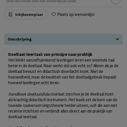
Voor docenten met een onderwijsaccount
Plaats op wensenlijst
Inkijkexemplaar
Omschrijving
Doeltaal-leertaal: van principe naar praktijk
Het klinkt vanzelfsprekend: leerlingen leren een vreemde taal
beter in de doeltaal. Maar werkt dat ook echt zo? Alleen als je de
doeltaal bewust en didactisch doordacht inzet. Niet de
hoeveelheid, maar de kwaliteit van het doeltaalgebruik bepaalt
hoeveel leerlingen echt leren.
Handboek doeltaaldidactiek
laat zien hoe je de doeltaal inzet
als krachtig didactisch instrument. Het boek zet de kern van de
tweede-taalverwervingstheorie helder uiteen, vult die aan met
recente inzichten en verbindt alles direct aan de praktijk van
doeltaal-leertaal.