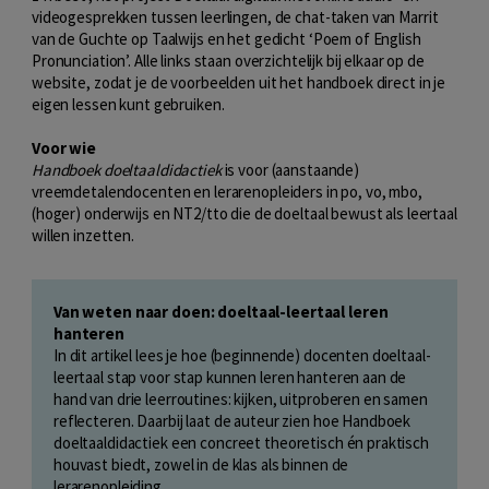
videogesprekken tussen leerlingen, de chat-taken van Marrit
van de Guchte op Taalwijs en het gedicht ‘Poem of English
Pronunciation’. Alle links staan overzichtelijk bij elkaar op de
website, zodat je de voorbeelden uit het handboek direct in je
eigen lessen kunt gebruiken.
Voor wie
Handboek doeltaaldidactiek
is voor (aanstaande)
vreemdetalendocenten en lerarenopleiders in po, vo, mbo,
(hoger) onderwijs en NT2/tto die de doeltaal bewust als leertaal
willen inzetten.
Van weten naar doen: doeltaal-leertaal leren
hanteren
In dit artikel lees je hoe (beginnende) docenten doeltaal-
leertaal stap voor stap kunnen leren hanteren aan de
hand van drie leerroutines: kijken, uitproberen en samen
reflecteren. Daarbij laat de auteur zien hoe Handboek
doeltaaldidactiek een concreet theoretisch én praktisch
houvast biedt, zowel in de klas als binnen de
lerarenopleiding.