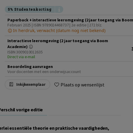
5% Studentenkorting
Paperback + interactieve leeromgeving (2 jaar toegang via Boo
Februari 2025 | ISBN 9789024468737 | 2e editie
| 272 blz.
In herdruk, verwacht (datum nog niet bekend)
Interactieve leeromgeving (2 jaar toegang via Boom
Academie)
ISBN 3009010012635
Direct via e-mail
Beoordeling aanvragen
Voor docenten met een onderwijsaccount
Plaats op wensenlijst
Inkijkexemplaar
Verschil vorige editie
rlei essentiële theorie en praktische vaardigheden,