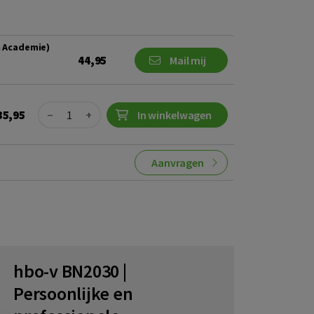
m Academie)
44,95
Mail mij
Quantity
35,95
−
+
In winkelwagen
Aanvragen
hbo-v BN2030 |
Persoonlijke en