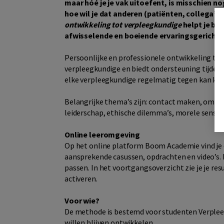
maar hóé je je vak uitoefent, is misschien no
hoe wil je dat anderen (patiënten, collega’s
ontwikkeling tot verpleegkundige
helpt je bij
afwisselende en boeiende ervaringsgerichte 
Persoonlijke en professionele ontwikkeling tot
verpleegkundige en biedt ondersteuning tijdens
elke verpleegkundige regelmatig tegen kan kom
Belangrijke thema’s zijn: contact maken, omg
leiderschap, ethische dilemma’s, morele sensit
Online leeromgeving
Op het online platform Boom Academie vind je d
aansprekende casussen, opdrachten en video’s. 
passen. In het voortgangsoverzicht zie je je r
activeren.
Voor wie?
De methode is bestemd voor studenten Verplee
willen blijven ontwikkelen