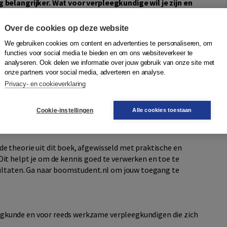
g belangrijker. Wat voor verpleegkundige wil je zijn en
, naasten) jou ervaren?
Persoonlijke en professionele
 deze ontwikkeling, waarbij de theorie tot leven komt in
Over de cookies op deze website
en reflectieve oefeningen.
We gebruiken cookies om content en advertenties te personaliseren, om
functies voor social media te bieden en om ons websiteverkeer te
 verpleegkundige richt zich op de persoon achter de
analyseren. Ook delen we informatie over jouw gebruik van onze site met
 de opleiding en loopbaan. Er worden thema’s belicht die
onze partners voor social media, adverteren en analyse.
en, maar die lastig kunnen zijn om mee om te gaan.
Privacy- en cookieverklaring
aan met emoties, grenzen aangeven, samenwerken,
Cookie-instellingen
Alle cookies toestaan
iviteit en omgaan met de dood.
e theorie uit dit boek, afgewisseld met praktische en
Dit helpt je om de kennis goed te verwerken en toe te
esultaten. Ga naar boomstudent.nl om jouw toegang te
gkunde en voor reeds werkzame verpleegkundigen die zich