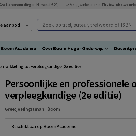
Gratis verzending
in NL vanaf € 20,-
Veilig winkelen met
Thuiswinkelwaarb
Zoek op titel, auteur, trefwoord of ISBN
ele aanbod
Boom Academie
Over Boom Hoger Onderwijs
Docentpro
ontwikkeling tot verpleegkundige (2e editie)
Persoonlijke en professionele 
verpleegkundige (2e editie)
Greetje Hingstman
|
Boom
Beschikbaar op Boom Academie