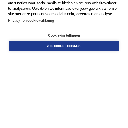
om functies voor social media te bieden en om ons websiteverkeer
te analyseren. Ook delen we informatie over jouw gebruik van onze
Klantenservice
site met onze partners voor social media, adverteren en analyse.
Service & informatie
Privacy- en cookieverklaring
Contact
Retourneren
Docentenservice
Cookie-instellingen
Snel bestellen
Teamviewer
Alle cookies toestaan
Boom voor jou
Voor de boekhandel
Voor de pers
Publiceren bij Boom
Werken bij Boom & Vacatures
Over Boom
Wat ons drijft
Onze historie
Onze auteurs
Onze organisatie
Duurzaam ondernemen