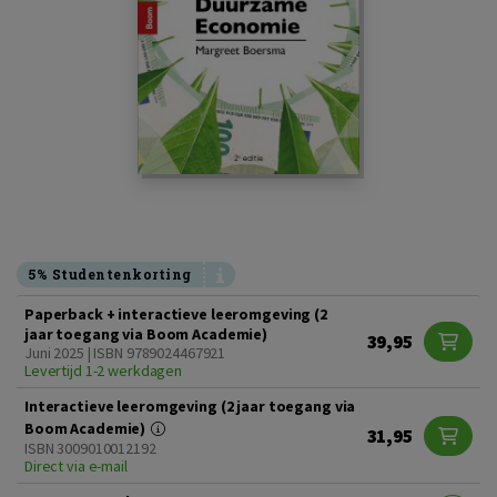
5% Studentenkorting
Paperback + interactieve leeromgeving (2
jaar toegang via Boom Academie)
39,95
Juni 2025 | ISBN 9789024467921
Levertijd 1-2 werkdagen
Interactieve leeromgeving (2 jaar toegang via
Boom Academie)
31,95
ISBN 3009010012192
Direct via e-mail