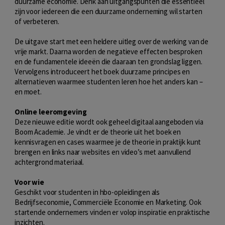
duurzame economie. Denk aan uitgangspunten die essentieel
zijn voor iedereen die een duurzame onderneming wil starten
of verbeteren.
De uitgave start met een heldere uitleg over de werking van de
vrije markt. Daarna worden de negatieve effecten besproken
en de fundamentele ideeën die daaraan ten grondslag liggen.
Vervolgens introduceert het boek duurzame principes en
alternatieven waarmee studenten leren hoe het anders kan –
en moet.
Online leeromgeving
Deze nieuwe editie wordt ook geheel digitaal aangeboden via
Boom Academie. Je vindt er de theorie uit het boek en
kennisvragen en cases waarmee je de theorie in praktijk kunt
brengen en links naar websites en video’s met aanvullend
achtergrond materiaal.
Voor wie
Geschikt voor studenten in hbo-opleidingen als
Bedrijfseconomie, Commerciële Economie en Marketing. Ook
startende ondernemers vinden er volop inspiratie en praktische
inzichten.