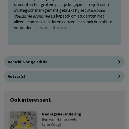
studenten het grotere plaatje begrijpen. In zijn lessen
strategisch management gebruikt hij het
Basisboek
duurzame economie
als kapstok om studenten niet
alleen economisch te leren denken, maar ook hun blik te
verbreden.
Lees het interview >
Verschil vorige editie
Auteur(s)
Ook interessant
Gedragsverandering
Ben van Hamersveld
,
Lynn Voogt