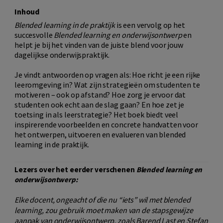
Inhoud
Blended learning in de praktijk
is een vervolg op het
succesvolle
Blended learning en onderwijsontwerp
en
helpt je bij het vinden van de juiste blend voor jouw
dagelijkse onderwijspraktijk.
Je vindt antwoorden op vragen als: Hoe richt je een rijke
leeromgeving in? Wat zijn strategieën om studenten te
motiveren – ook op afstand? Hoe zorg je ervoor dat
studenten ook echt aan de slag gaan? En hoe zet je
toetsing in als leerstrategie? Het boek biedt veel
inspirerende voorbeelden en concrete handvatten voor
het ontwerpen, uitvoeren en evalueren van blended
learning in de praktijk.
Lezers over het eerder verschenen
Blended learning en
onderwijsontwerp:
Elke docent, ongeacht of die nu “iets” wil met blended
learning, zou gebruik moet maken van de stapsgewijze
aanpak van onderwijsontwerp, zoals Barend Last en Stefan