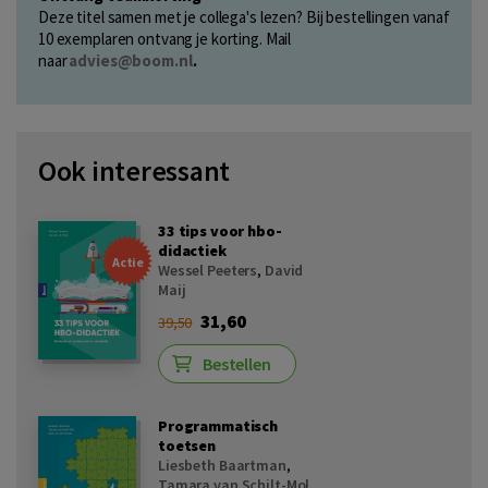
Deze titel samen met je collega's lezen? Bij bestellingen vanaf
10 exemplaren ontvang je korting. Mail
naar
advies@boom.nl
.
Ook interessant
33 tips voor hbo-
didactiek
Actie
Wessel Peeters
,
David
Maij
31,60
39,50
Bestellen
Programmatisch
toetsen
Liesbeth Baartman
,
Tamara van Schilt-Mol
,