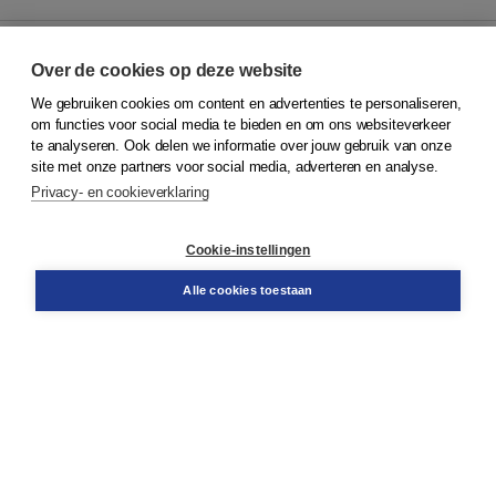
Over de cookies op deze website
We gebruiken cookies om content en advertenties te personaliseren,
© 2026
Koninklijke Boom uitgevers
om functies voor social media te bieden en om ons websiteverkeer
te analyseren. Ook delen we informatie over jouw gebruik van onze
Klantenservice
site met onze partners voor social media, adverteren en analyse.
Service & informatie
Privacy- en cookieverklaring
Contact
Retourneren
Docentenservice
Cookie-instellingen
Snel bestellen
Teamviewer
Alle cookies toestaan
Boom voor jou
Voor de boekhandel
Voor de pers
Publiceren bij Boom
Werken bij Boom & Vacatures
Over Boom
Wat ons drijft