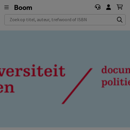
Zoek op titel, auteur, trefwoord of ISBN