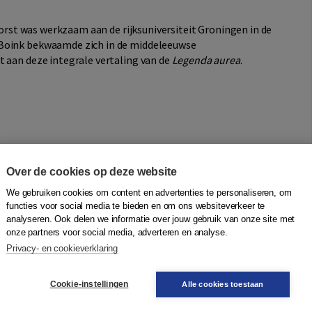
lhorst was werkzaam aan de rijksuniversiteit Groningen in de
-Boink bekwaamde zich in de middeleeuwse
t aan deze integrale vertaling van de
Legenda aurea
.
Over de cookies op deze website
We gebruiken cookies om content en advertenties te personaliseren, om
functies voor social media te bieden en om ons websiteverkeer te
analyseren. Ook delen we informatie over jouw gebruik van onze site met
onze partners voor social media, adverteren en analyse.
Privacy- en cookieverklaring
Cookie-instellingen
Alle cookies toestaan