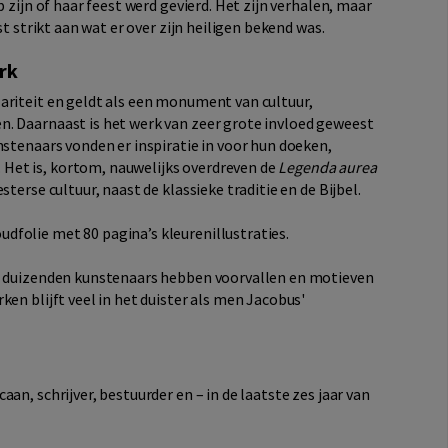
p zijn of haar feest werd gevierd. Het zijn verhalen, maar
st strikt aan wat er over zijn heiligen bekend was.
rk
ariteit en geldt als een monument van cultuur,
. Daarnaast is het werk van zeer grote invloed geweest
nstenaars vonden er inspiratie in voor hun doeken,
Het is, kortom, nauwelijks overdreven de
Legenda aurea
terse cultuur, naast de klassieke traditie en de Bijbel.
folie met 80 pagina’s kleurenillustraties.
t; duizenden kunstenaars hebben voorvallen en motieven
en blijft veel in het duister als men Jacobus'
an, schrijver, bestuurder en – in de laatste zes jaar van