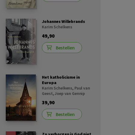
Johannes Willebrands
Karim Schelkens
49,90
Bestellen
Het katholicisme in
Europa
Karim Schelkens
,
Paul van
Geest
,
Joep van Gennip
39,90
Bestellen
Zo verborgen is God niet