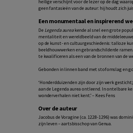
heilige verschijnt voor de lezer op de dag waaro
geen fantasieën van de auteur: hij houdt zich jui
Een monumentaal en inspirerend we
De
Legenda aurea
kende al snel een grote popul
mentaliteit en wereldbeeld van de middeleeuwen
op de kunst- en cultuurgeschiedenis: talloze ku
beeldhouwwerken en gebrandschilderde ramen. 
te kwalificeren als een van de bronnen van de wes
Gebonden in linnen band met stofomslag en goud
‘Honderdduizenden zijn door zijn werk gestich
aan de Legenda aurea ontleend. In ontelbare kerk
wonderverhalen niet kent.’ – Kees Fens
Over de auteur
Jacobus de Voragine (ca. 1228-1296) was dominica
zijn leven – aartsbisschop van Genua.