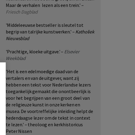
Maar de verhalen lezen als een trein.' –
Friesch Dagblad
'Middeleeuwse bestseller is sleutel tot
begrip van talrijke kunstwerken.' –
Katholiek
Nieuwsblad
'Prachtige, kloeke uitgave.' –
Elsevier
Weekblad
'Het is een edelmoedige daad van de
vertalers en van de uitgever, want zij
hebben een tekst voor Nederlandse lezers
toegankelijk gemaakt die onontbeerlijk is
voor het begrijpen van een groot deel van
de religieuze kunst in onze kerken en
musea. De voortreffelijke inleiding helpt de
hedendaagse lezer om de tekst in context
te lezen.' –
theoloog en kerkhistoricus
Peter Nissen