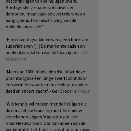
beschrijvingen van de heiligenlevens.
Knotsgekke verhalen vol duivels en
demonen, maar vaak ook vertederend en
aangrijpend. Een beschrijving van de
middeleeuwse ziel.'
'Een duizelingwekkend werk, een boek van
superlatieven. [...] De markante daden en
anekdotes spatten van de bladzijden.' –
de
Volkskrant
'Meer dan 1000 bladzijden dik, blijkt deze
prachtuitgave één lange zwerftocht door
een verleden waarin men de dingen anders
deed en anders dacht.' – Ger Groot in
Trouw
'Wie kennis wil maken met de heiligen uit
de christelijke traditie, moet het nieuw
verschenen
Legenda aurea
lezen, een
middeleeuws boek. Dat kan alleen aan de
keukentafel: het boek is groot, dik en zwaar.