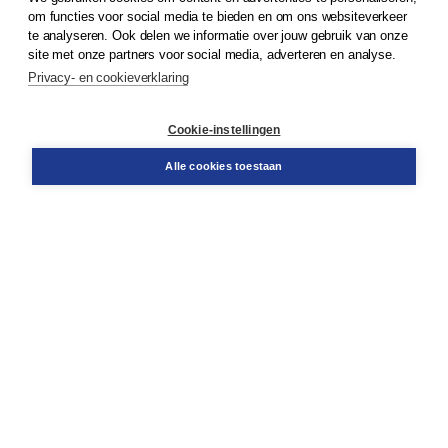
© 2026
Koninklijke Boom uitgevers
om functies voor social media te bieden en om ons websiteverkeer
te analyseren. Ook delen we informatie over jouw gebruik van onze
Klantenservice
site met onze partners voor social media, adverteren en analyse.
Service & informatie
Privacy- en cookieverklaring
Contact
Retourneren
Docentenservice
Cookie-instellingen
Snel bestellen
Teamviewer
Alle cookies toestaan
Boom voor jou
Voor de boekhandel
Voor de pers
Publiceren bij Boom
Werken bij Boom & Vacatures
Over Boom
Wat ons drijft
Onze historie
Onze auteurs
Onze organisatie
Duurzaam ondernemen