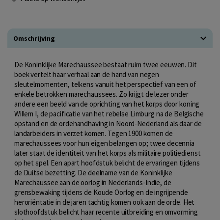
Omschrijving
De Koninklijke Marechaussee bestaat ruim twee eeuwen. Dit
boek vertelt haar verhaal aan de hand van negen
sleutelmomenten, telkens vanuit het perspectief van een of
enkele betrokken marechaussees. Zo krijgt de lezer onder
andere een beeld van de oprichting van het korps door koning
Willem I, de pacificatie van het rebelse Limburg na de Belgische
opstand en de ordehandhaving in Noord-Nederland als daar de
landarbeiders in verzet komen. Tegen 1900 komen de
marechaussees voor hun eigen belangen op; twee decennia
later staat de identiteit van het korps als militaire politiedienst
op het spel. Een apart hoofdstuk belicht de ervaringen tijdens
de Duitse bezetting. De deelname van de Koninklijke
Marechaussee aan de oorlog in Nederlands-Indië, de
grensbewaking tijdens de Koude Oorlog en de ingrijpende
heroriëntatie in de jaren tachtig komen ook aan de orde. Het
slothoofdstuk belicht haar recente uitbreiding en omvorming