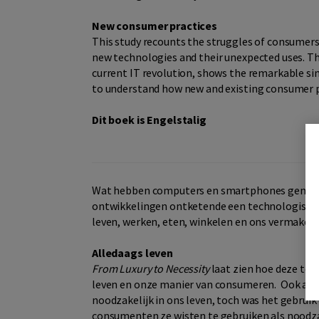
New consumer practices
This study recounts the struggles of consumer
new technologies and their unexpected uses. Th
current IT revolution, shows the remarkable sim
to understand how new and existing consumer p
Dit boek is Engelstalig
Wat hebben computers en smartphones gemeen m
ontwikkelingen ontketende een technologische
leven, werken, eten, winkelen en ons vermaken.
Alledaags leven
From Luxury to Necessity
laat zien hoe deze tec
leven en onze manier van consumeren. Ook al w
noodzakelijk in ons leven, toch was het gebruik
consumenten ze wisten te gebruiken als noodza