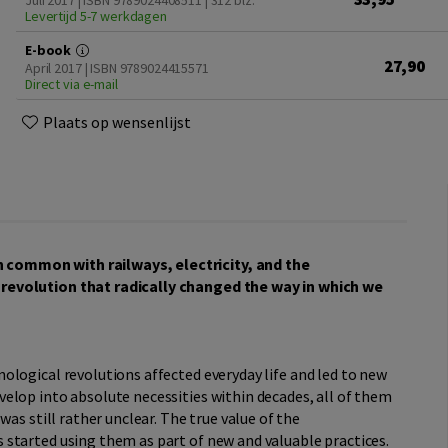
Juli 2017 | ISBN 9789024408511
| 312 blz.
Levertijd 5-7 werkdagen
E-book
27,90
April 2017 | ISBN 9789024415571
Direct via e-mail
Plaats op wensenlijst
common with railways, electricity, and the
revolution that radically changed the way in which we
logical revolutions affected everyday life and led to new
elop into absolute necessities within decades, all of them
was still rather unclear. The true value of the
started using them as part of new and valuable practices.