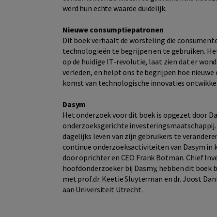
werd hun echte waarde duidelijk.
Nieuwe consumptiepatronen
Dit boek verhaalt de worsteling die consument
technologieën te begrijpen en te gebruiken. Het
op de huidige IT-revolutie, laat zien dat er wo
verleden, en helpt ons te begrijpen hoe nieuw
komst van technologische innovaties ontwikke
Dasym
Het onderzoek voor dit boek is opgezet door Da
onderzoeksgerichte investeringsmaatschappij. 
dagelijks leven van zijn gebruikers te verandere
continue onderzoeksactiviteiten van Dasym in ka
door oprichter en CEO Frank Botman. Chief Inv
hoofdonderzoeker bij Dasmy, hebben dit boek b
met prof.dr. Keetie Sluyterman en dr. Joost Da
aan Universiteit Utrecht.