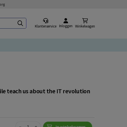
org
Inloggen
Klantenservice
Winkelwagen
le teach us about the IT revolution
Quantity
−
+
In winkelwagen