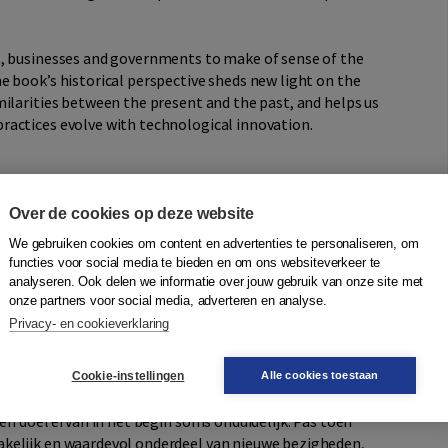
s, businesses and governments to make of sense of the
e book’s historical perspective sheds new light on the
ilarities between the present and the past, and helps us
ractices evolve with technological innovation.
Over de cookies op deze website
We gebruiken cookies om content en advertenties te personaliseren, om
functies voor social media te bieden en om ons websiteverkeer te
et spoorwegen, elektriciteit en de auto? Elk van deze
analyseren. Ook delen we informatie over jouw gebruik van onze site met
 revolutie die grote gevolgen had op de manier waarop we
onze partners voor social media, adverteren en analyse.
Privacy- en cookieverklaring
hnologische revoluties effect hadden op ons alledaagse
Cookie-instellingen
Alle cookies toestaan
erden deze nieuwe uitvindingen binnen een paar decennia
 en doel ervan in het begin soms onduidelijk. Pas toen
kelijk en waardevol onderdeel van nieuwe bezigheden,