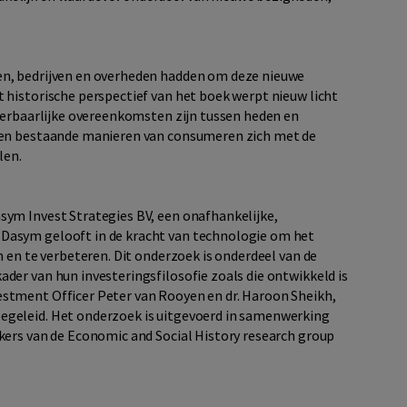
en, bedrijven en overheden hadden om deze nieuwe
 historische perspectief van het boek werpt nieuw licht
nderbaarlijke overeenkomsten zijn tussen heden en
e en bestaande manieren van consumeren zich met de
len.
sym Invest Strategies BV, een onafhankelijke,
Dasym gelooft in de kracht van technologie om het
n en te verbeteren. Dit onderzoek is onderdeel van de
der van hun investeringsfilosofie zoals die ontwikkeld is
estment Officer Peter van Rooyen en dr. Haroon Sheikh,
egeleid. Het onderzoek is uitgevoerd in samenwerking
nkers van de Economic and Social History research group