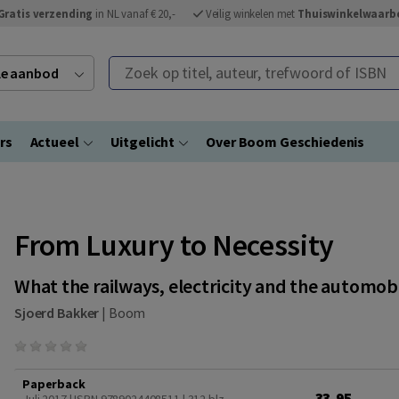
Gratis verzending
in NL vanaf € 20,-
Veilig winkelen met
Thuiswinkelwaarb
Zoek op titel, auteur, trefwoord of ISBN
ele aanbod
rs
Actueel
Uitgelicht
Over Boom Geschiedenis
From Luxury to Necessity
What the railways, electricity and the automobi
Sjoerd Bakker
|
Boom
Paperback
33,95