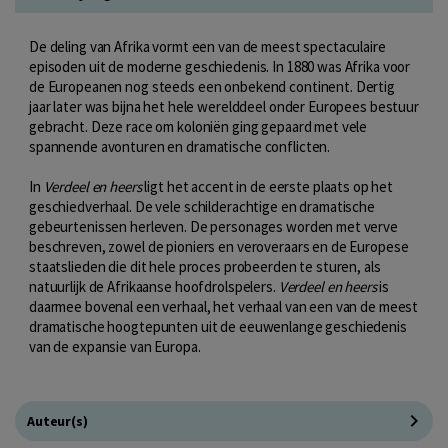
De deling van Afrika vormt een van de meest spectaculaire
episoden uit de moderne geschiedenis. In 1880 was Afrika voor
de Europeanen nog steeds een onbekend continent. Dertig
jaar later was bijna het hele werelddeel onder Europees bestuur
gebracht. Deze race om koloniën ging gepaard met vele
spannende avonturen en dramatische conflicten.
In
Verdeel en heers
ligt het accent in de eerste plaats op het
geschiedverhaal. De vele schilderachtige en dramatische
gebeurtenissen herleven. De personages worden met verve
beschreven, zowel de pioniers en veroveraars en de Europese
staatslieden die dit hele proces probeerden te sturen, als
natuurlijk de Afrikaanse hoofdrolspelers.
Verdeel en heers
is
daarmee bovenal een verhaal, het verhaal van een van de meest
dramatische hoogtepunten uit de eeuwenlange geschiedenis
van de expansie van Europa.
Auteur(s)