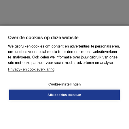
Over de cookies op deze website
We gebruiken cookies om content en advertenties te personaliseren,
© 2026
Koninklijke Boom uitgevers
om functies voor social media te bieden en om ons websiteverkeer
te analyseren. Ook delen we informatie over jouw gebruik van onze
Klantenservice
site met onze partners voor social media, adverteren en analyse.
Service & informatie
Privacy- en cookieverklaring
Contact
Retourneren
Docentenservice
Cookie-instellingen
Snel bestellen
Teamviewer
Alle cookies toestaan
Boom voor jou
Voor de boekhandel
Voor de pers
Publiceren bij Boom