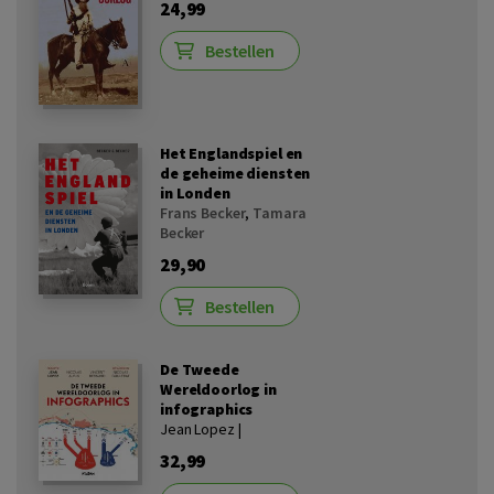
24,99
Bestellen
Het Englandspiel en
de geheime diensten
in Londen
Frans Becker
,
Tamara
Becker
29,90
Bestellen
De Tweede
Wereldoorlog in
infographics
Jean Lopez |
32,99