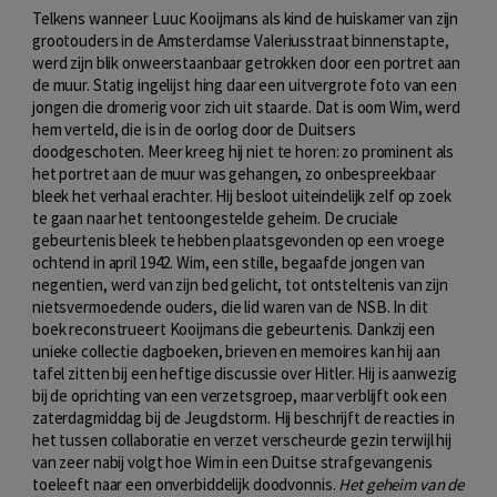
Telkens wanneer Luuc Kooijmans als kind de huiskamer van zijn
grootouders in de Amsterdamse Valeriusstraat binnenstapte,
werd zijn blik onweerstaanbaar getrokken door een portret aan
de muur. Statig ingelijst hing daar een uitvergrote foto van een
jongen die dromerig voor zich uit staarde. Dat is oom Wim, werd
hem verteld, die is in de oorlog door de Duitsers
doodgeschoten. Meer kreeg hij niet te horen: zo prominent als
het portret aan de muur was gehangen, zo onbespreekbaar
bleek het verhaal erachter. Hij besloot uiteindelijk zelf op zoek
te gaan naar het tentoongestelde geheim. De cruciale
gebeurtenis bleek te hebben plaatsgevonden op een vroege
ochtend in april 1942. Wim, een stille, begaafde jongen van
negentien, werd van zijn bed gelicht, tot ontsteltenis van zijn
nietsvermoedende ouders, die lid waren van de NSB. In dit
boek reconstrueert Kooijmans die gebeurtenis. Dankzij een
unieke collectie dagboeken, brieven en memoires kan hij aan
tafel zitten bij een heftige discussie over Hitler. Hij is aanwezig
bij de oprichting van een verzetsgroep, maar verblijft ook een
zaterdagmiddag bij de Jeugdstorm. Hij beschrijft de reacties in
het tussen collaboratie en verzet verscheurde gezin terwijl hij
van zeer nabij volgt hoe Wim in een Duitse strafgevangenis
toeleeft naar een onverbiddelijk doodvonnis.
Het geheim van de