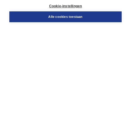
Docentenservice
Cookie-instellingen
Snel bestellen
Teamviewer
Alle cookies toestaan
Boom voor jou
Voor de boekhandel
Voor de pers
Publiceren bij Boom
Werken bij Boom & Vacatures
Over Boom
Wat ons drijft
Onze historie
Onze auteurs
Onze organisatie
Duurzaam ondernemen
Gratis verzending in NL vanaf € 20,-.
Veilig winkelen met Thuiswinkelwaarborg