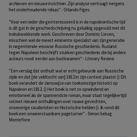
archieven en nieuwe inzichten. Zijn analyse vertraagt nergens
het onderhoudende relaas" - Orlando Figes
"Voor een ieder die geïnteresseerd is in de napoleontische tijd
is dit gat in de geschiedschrijving nu gelukkig opgevuld met dit
indrukwekkende werk. Geschreven door Dominic Lieven,
misschien wel de meest eminente specialist van zijn generatie
in negentiende-eeuwse Russische geschiedenis. Rusland
tegen Napoleon beschrijft stukken geschiedenis die bij andere
auteurs nooit eerder aan bod kwamen" - Literary Review
"Een verslag dat onthult wat er echt gebeurde aan Russische
zijde en dat [de veldtocht van] 1812 in zijn context plaatst () Dit
boek verandert de zienswijze van toekomstige historici op
Napoleon en 1812. () Het boek is net zo opwindend en
emotioneel als de spannendste roman, maar staat tegelijkertijd
vol met nieuwe onthullingen over rauwe gevechten,
snoeverige cavaleristen en historische helden (). Ik vond dit
boek een onweerstaanbare pageturner" - Simon Sebag
Montefiore