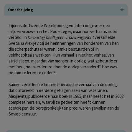
Omschrijving
Tijdens de Tweede Wereldoorlog vochten ongeveer een
miljoen vrouwen in het Rode Leger, maar hun verhaal is nooit
verteld. In
De oorlog heeft geen vrouwengezicht
verzamelde
Svetlana Alexijevitsj de herinneringen van honderden van hen
die scherpschutter waren, tanks bestuurden of in
veldhospitaals werkten. Hun verhaal is niet het verhaal van
strijd alleen, maar dat van mensen in oorlog: wat gebeurde er
met hen, hoe werden ze door de oorlog veranderd? Hoe was
het om te leren te doden?
Samen vertellen ze het niet-heroïsche verhaal van de oorlog,
dat ontbreekt in eerdere getuigenissen van veteranen.
Alexijevitsj publiceerde haar boek in 1985, maar heeft het in 2002
compleet herzien, waarbij ze gedeelten heeft kunnen
toevoegen die oorspronkelijk ten prooi waren gevallen aan de
Sovjet-censuur.