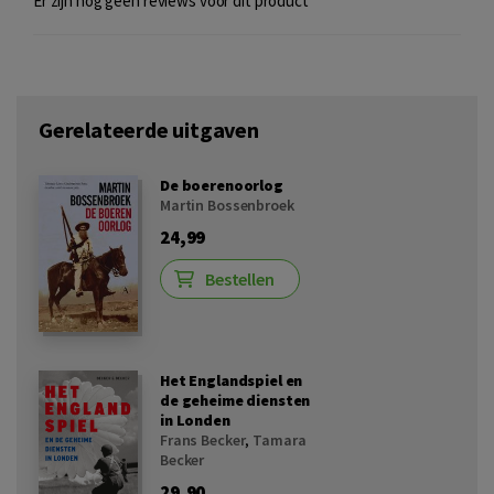
Er zijn nog geen reviews voor dit product
Gerelateerde uitgaven
De boerenoorlog
Martin Bossenbroek
24,99
Bestellen
Het Englandspiel en
de geheime diensten
in Londen
Frans Becker
,
Tamara
Becker
29,90