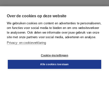
Over de cookies op deze website
We gebruiken cookies om content en advertenties te personaliseren,
© 2026
Koninklijke Boom uitgevers
om functies voor social media te bieden en om ons websiteverkeer
te analyseren. Ook delen we informatie over jouw gebruik van onze
Klantenservice
site met onze partners voor social media, adverteren en analyse.
Service & informatie
Privacy- en cookieverklaring
Contact
Retourneren
Docentenservice
Cookie-instellingen
Snel bestellen
Teamviewer
Alle cookies toestaan
Boom voor jou
Voor de boekhandel
Voor de pers
Publiceren bij Boom
Werken bij Boom & Vacatures
Over Boom
Wat ons drijft