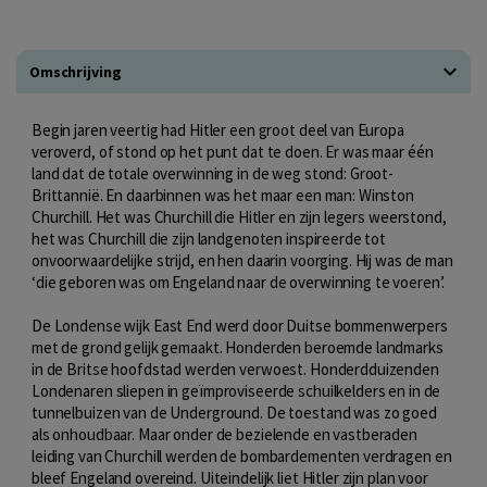
Omschrijving
Begin jaren veertig had Hitler een groot deel van Europa
veroverd, of stond op het punt dat te doen. Er was maar één
land dat de totale overwinning in de weg stond: Groot-
Brittannië. En daarbinnen was het maar een man: Winston
Churchill. Het was Churchill die Hitler en zijn legers weerstond,
het was Churchill die zijn landgenoten inspireerde tot
onvoorwaardelijke strijd, en hen daarin voorging. Hij was de man
‘die geboren was om Engeland naar de overwinning te voeren’.
De Londense wijk East End werd door Duitse bommenwerpers
met de grond gelijk gemaakt. Honderden beroemde landmarks
in de Britse hoofdstad werden verwoest. Honderdduizenden
Londenaren sliepen in geïmproviseerde schuilkelders en in de
tunnelbuizen van de Underground. De toestand was zo goed
als onhoudbaar. Maar onder de bezielende en vastberaden
leiding van Churchill werden de bombardementen verdragen en
bleef Engeland overeind. Uiteindelijk liet Hitler zijn plan voor