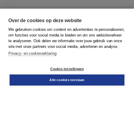
Over de cookies op deze website
We gebruiken cookies om content en advertenties te personaliseren,
© 2026
Koninklijke Boom uitgevers
om functies voor social media te bieden en om ons websiteverkeer
te analyseren. Ook delen we informatie over jouw gebruik van onze
Klantenservice
site met onze partners voor social media, adverteren en analyse.
Service & informatie
Privacy- en cookieverklaring
Contact
Retourneren
Docentenservice
Cookie-instellingen
Snel bestellen
Teamviewer
Alle cookies toestaan
Boom voor jou
Voor de boekhandel
Voor de pers
Publiceren bij Boom
Werken bij Boom & Vacatures
Over Boom