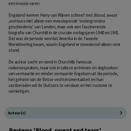
een invasie varen.
Engeland-kenner Harry van Wijnen schreef met
Blood, sweat
and tears
niet alleen een meeslepende ‘ondergrondse
geschiedenis’ van Londen, maar ook een fascinerende
biografie van Churchill in de cruciale oorlogsjaren 1940 en 1941.
Dat was de periode voordat Amerika in de Tweede
Wereldoorlog kwam, waarin Engeland er moederziel alleen voor
stond.
De auteur zocht en vond in Churchills fameuze
radiotoespraken, maar ook in talloze archieven en dagboeken
van vermaarde en minder vermaarde Engelsen uit die periode,
het geheim van de Britse vechtersmentaliteit en hun
vastberaden wil de Duitsers te verslaan en het nazisme te
vernietigen.
Auteur(s)
Reviews 'Blood, sweat and tears'