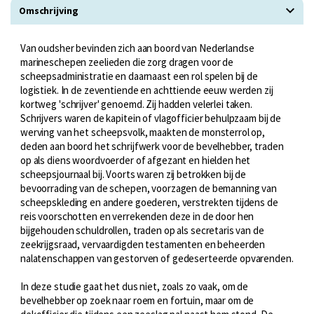
Omschrijving
Van oudsher bevinden zich aan boord van Nederlandse
marineschepen zeelieden die zorg dragen voor de
scheepsadministratie en daarnaast een rol spelen bij de
logistiek. In de zeventiende en achttiende eeuw werden zij
kortweg 'schrijver' genoemd. Zij hadden velerlei taken.
Schrijvers waren de kapitein of vlagofficier behulpzaam bij de
werving van het scheepsvolk, maakten de monsterrol op,
deden aan boord het schrijfwerk voor de bevelhebber, traden
op als diens woordvoerder of afgezant en hielden het
scheepsjournaal bij. Voorts waren zij betrokken bij de
bevoorrading van de schepen, voorzagen de bemanning van
scheepskleding en andere goederen, verstrekten tijdens de
reis voorschotten en verrekenden deze in de door hen
bijgehouden schuldrollen, traden op als secretaris van de
zeekrijgsraad, vervaardigden testamenten en beheerden
nalatenschappen van gestorven of gedeserteerde opvarenden.
In deze studie gaat het dus niet, zoals zo vaak, om de
bevelhebber op zoek naar roem en fortuin, maar om de