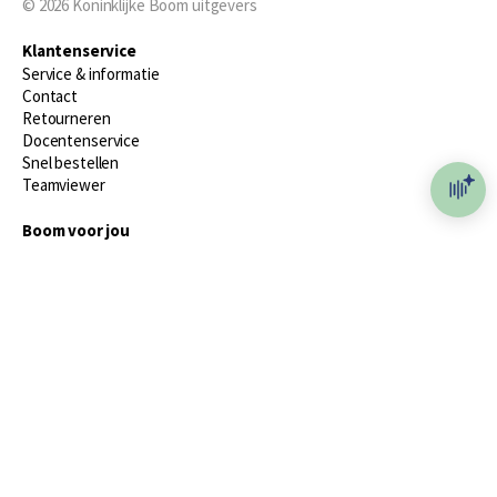
© 2026
Koninklijke Boom uitgevers
Klantenservice
Service & informatie
Contact
Retourneren
Docentenservice
Snel bestellen
Teamviewer
Boom voor jou
Voor de boekhandel
Voor de pers
Publiceren bij Boom
Werken bij Boom & Vacatures
Over Boom
Wat ons drijft
Onze historie
Onze auteurs
Onze organisatie
Duurzaam ondernemen