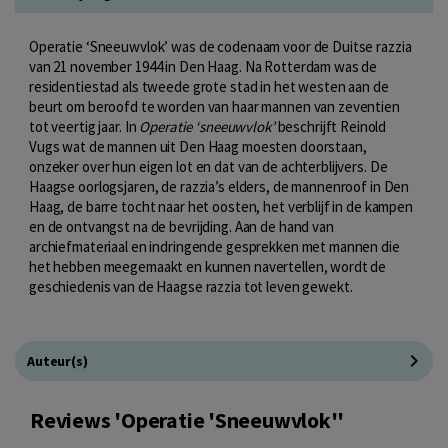
Operatie ‘Sneeuwvlok’ was de codenaam voor de Duitse razzia
van 21 november 1944 in Den Haag. Na Rotterdam was de
residentiestad als tweede grote stad in het westen aan de
beurt om beroofd te worden van haar mannen van zeventien
tot veertig jaar. In
Operatie ‘sneeuwvlok’
beschrijft Reinold
Vugs wat de mannen uit Den Haag moesten doorstaan,
onzeker over hun eigen lot en dat van de achterblijvers. De
Haagse oorlogsjaren, de razzia’s elders, de mannenroof in Den
Haag, de barre tocht naar het oosten, het verblijf in de kampen
en de ontvangst na de bevrijding. Aan de hand van
archiefmateriaal en indringende gesprekken met mannen die
het hebben meegemaakt en kunnen navertellen, wordt de
geschiedenis van de Haagse razzia tot leven gewekt.
Auteur(s)
Reviews 'Operatie 'Sneeuwvlok''