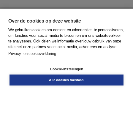
Over de cookies op deze website
We gebruiken cookies om content en advertenties te personaliseren,
© 2026
Koninklijke Boom uitgevers
om functies voor social media te bieden en om ons websiteverkeer
te analyseren. Ook delen we informatie over jouw gebruik van onze
Klantenservice
site met onze partners voor social media, adverteren en analyse.
Service & informatie
Privacy- en cookieverklaring
Contact
Retourneren
Docentenservice
Cookie-instellingen
Snel bestellen
Teamviewer
Alle cookies toestaan
Boom voor jou
Voor de boekhandel
Voor de pers
Publiceren bij Boom
Werken bij Boom & Vacatures
Over Boom