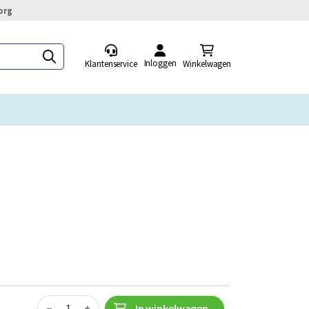
org
Inloggen
Klantenservice
Winkelwagen
Quantity
−
+
In winkelwagen