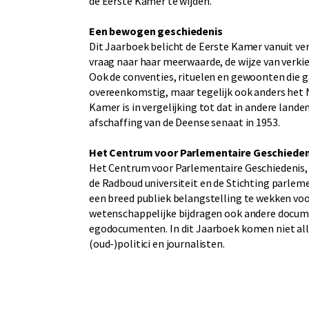
de Eerste Kamer te wijden.
Een bewogen geschiedenis
Dit Jaarboek belicht de Eerste Kamer vanuit v
vraag naar haar meerwaarde, de wijze van verkie
Ook de conventies, rituelen en gewoonten die 
overeenkomstig, maar tegelijk ook anders het 
Kamer is in vergelijking tot dat in andere landen
afschaffing van de Deense senaat in 1953.
Het Centrum voor Parlementaire Geschieden
Het Centrum voor Parlementaire Geschiedenis,
de Radboud universiteit en de Stichting parlem
een breed publiek belangstelling te wekken vo
wetenschappelijke bijdragen ook andere docume
egodocumenten. In dit Jaarboek komen niet al
(oud-)politici en journalisten.