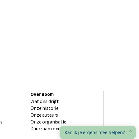
Over Boom
Wat ons drijft
Onze historie
Onze auteurs
es
Onze organisatie
Duurzaam ondernemen
×
Kan ik je ergens mee helpen?