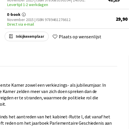
November 2015 | ISBN 9789089536594
| 240 blz.
Levertijd 1-2 werkdagen
E-book
29,90
November 2015 | ISBN 9789461276612
Direct via e-mail
Plaats op wensenlijst
Inkijkexemplaar
erste Kamer zowel een verkiezings- als jubileumjaar. In
e Kamer zelden meer van zich doen spreken dan de
eigden er te stranden, waarmee de politieke rol die
oit.
inds het aantreden van het kabinet-Rutte I, dat vanaf het
eft reden om het jaarboek Parlementaire Geschiedenis aan