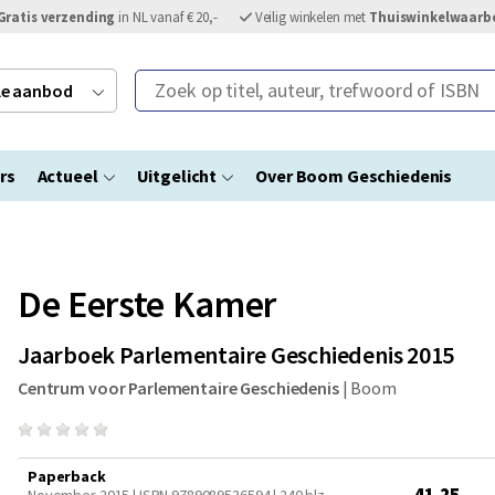
Gratis verzending
in NL vanaf € 20,-
Veilig winkelen met
Thuiswinkelwaarb
Zoek op titel, auteur, trefwoord of ISBN
ele aanbod
rs
Actueel
Uitgelicht
Over Boom Geschiedenis
De Eerste Kamer
Jaarboek Parlementaire Geschiedenis 2015
Centrum voor Parlementaire Geschiedenis
|
Boom
Paperback
41,25