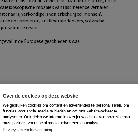
 Slaa een historische zoektocht naar de oorsprong en de
n caleidoscopische mozaïek van fascinerende verhalen.
nstenaars, verkondigers van arische ‘god-mensen’,
ende antisemieten, antiliberale denkers, völkische
passeren de revue.
ngeval in de Europese geschiedenis was.
Over de cookies op deze website
We gebruiken cookies om content en advertenties te personaliseren, om
functies voor social media te bieden en om ons websiteverkeer te
analyseren. Ook delen we informatie over jouw gebruik van onze site met
onze partners voor social media, adverteren en analyse.
Privacy- en cookieverklaring