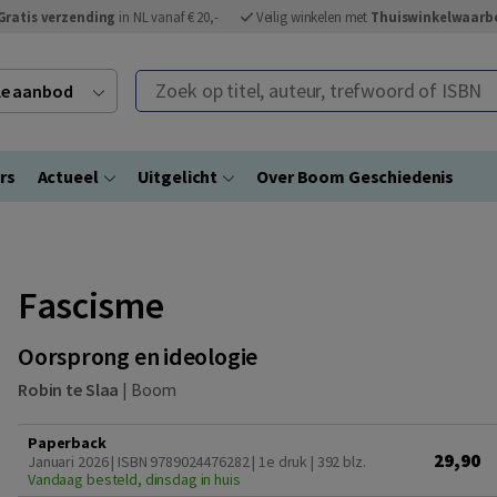
Gratis verzending
in NL vanaf € 20,-
Veilig winkelen met
Thuiswinkelwaarb
Zoek op titel, auteur, trefwoord of ISBN
ele aanbod
rs
Actueel
Uitgelicht
Over Boom Geschiedenis
Fascisme
Oorsprong en ideologie
Robin te Slaa
|
Boom
Paperback
29,90
Januari 2026 | ISBN 9789024476282 | 1e druk
| 392 blz.
Vandaag besteld, dinsdag in huis