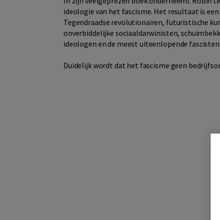
In zijn veelgeprezen boek onderneemt Robin te
ideologie van het fascisme. Het resultaat is ee
Tegendraadse revolutionairen, futuristische ku
onverbiddelijke sociaaldarwinisten, schuimbekk
ideologen en de meest uiteenlopende fascisten 
Duidelijk wordt dat het fascisme geen bedrijfso