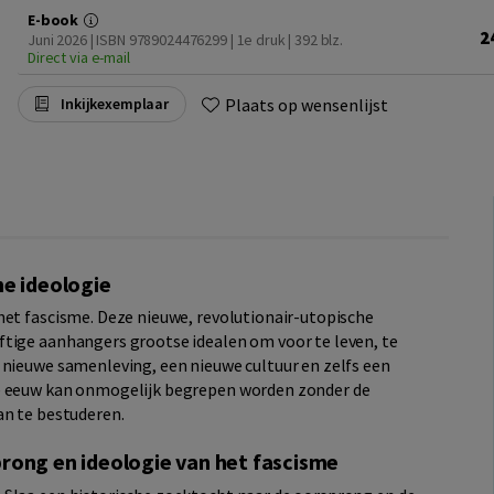
E-book
2
Juni 2026 | ISBN 9789024476299 | 1e druk
| 392 blz.
Direct via e-mail
Plaats op wensenlijst
Inkijkexemplaar
he ideologie
het fascisme. Deze nieuwe, revolutionair-utopische
ftige aanhangers grootse idealen om voor te leven, te
 nieuwe samenleving, een nieuwe cultuur en zelfs een
te eeuw kan onmogelijk begrepen worden zonder de
an te bestuderen.
rong en ideologie van het fascisme