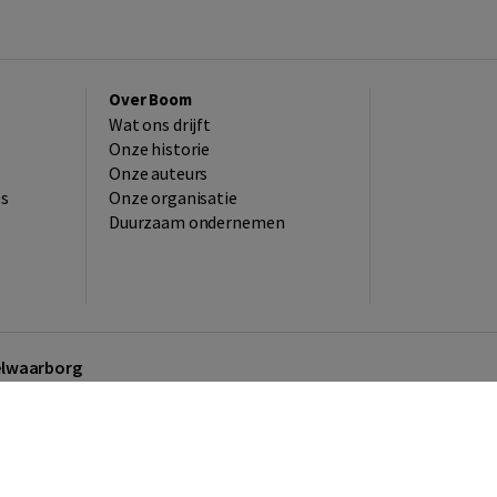
Over Boom
Wat ons drijft
Onze historie
Onze auteurs
es
Onze organisatie
Duurzaam ondernemen
kelwaarborg