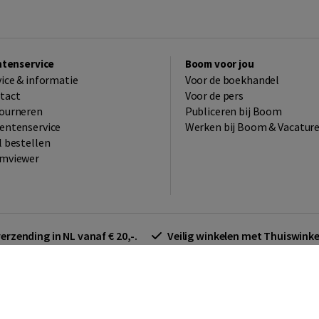
ntenservice
Boom voor jou
vice & informatie
Voor de boekhandel
tact
Voor de pers
ourneren
Publiceren bij Boom
entenservice
Werken bij Boom & Vacatur
l bestellen
mviewer
verzending in NL vanaf € 20,-.
Veilig winkelen met Thuiswin
arden zakelijk
Cookieverklaring
Disclaimer
Privacy policy