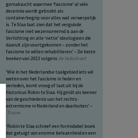
gemakzucht waarmee ‘fascisme’ al vele
decennia wordt gebruikt als
containerbegrip voor alles wat verwerpelijk
is. Te Slaa laat zien dat het verguisde
fascisme niet wezensvreemd is aan de
Verlichting en alle ‘nette’ ideologieën die
daaruit zijn voortgekomen – zonder het
fascisme te willen rehabiliteren.’ – De beste
boeken van 2023 volgens
de Volkskrant
‘Wie in het Nederlandse taalgebied iets wil
weten over het fascisme in heden en
verleden, komt vroeg of laat uit bij de
historicus Robin te Slaa. Hij geldt als kenner
van de geschiedenis van het rechts-
extremisme in Nederland en daarbuiten.’ –
Trouw
‘Robin te Slaa schreef een formidabel boek
dat getuigt van enorme belezenheid en een