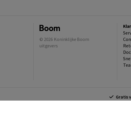
Kla
Ser
© 2026
Koninklijke Boom
Con
uitgevers
Ret
Doc
Sne
Tea
Gratis 
Algemene voorwaarden
Algemene voorwa