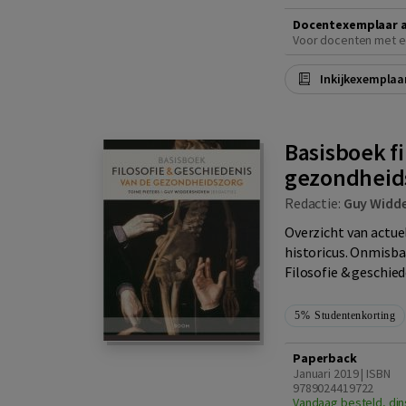
Docentexemplaar 
Voor docenten met e
Inkijkexemplaa
Basisboek fi
gezondheid
Redactie:
Guy Widd
Overzicht van actuel
historicus. Onmisba
Filosofie & geschied
5%
Studentenkorting
Paperback
Januari 2019 | ISBN
9789024419722
Vandaag besteld, din