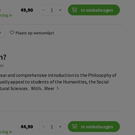
Quantity
49,90
−
+
In winkelwagen
2
sdag in
r
Plaats op wensenlijst
h?
om
 clear and comprehensive introduction to the Philosophy of
qually appeal to students of the Humanities, the Social
ural Sciences. With...
Meer
Quantity
44,90
−
+
In winkelwagen
sdag in