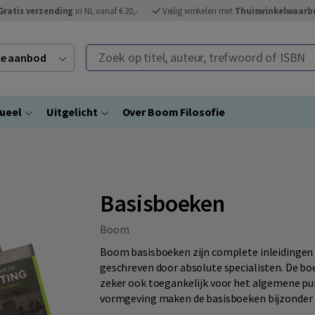
Gratis verzending
in NL vanaf € 20,-
Veilig winkelen met
Thuiswinkelwaarb
Zoek op titel, auteur, trefwoord of ISBN
ele aanbod
ueel
Uitgelicht
Over Boom Filosofie
Basisboeken
Boom
Boom basisboeken zijn complete inleidingen in
geschreven door absolute specialisten. De bo
zeker ook toegankelijk voor het algemene pub
vormgeving maken de basisboeken bijzonder p