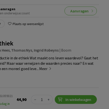
aanvragen
Aanvragen
en onderwijsaccount
r
Plaats op wensenlijst
thiek
n Hees
,
Thomas Nys
,
Ingrid Robeyns
|
Boom
uctie in de ethiek Wat maakt ons leven waardevol? Gaat het
jheid? Maar waar verwijzen die waarden precies naar? En wat
een moreel goed leve...
Meer
461059321
Quantity
44,90
−
+
In winkelwagen
sdag in