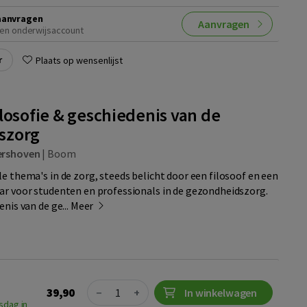
aanvragen
Aanvragen
en onderwijsaccount
r
Plaats op wensenlijst
losofie & geschiedenis van de
szorg
ershoven
|
Boom
e thema's in de zorg, steeds belicht door een filosoof en een
ar voor studenten en professionals in de gezondheidszorg.
enis van de ge...
Meer
Quantity
39,90
−
+
In winkelwagen
sdag in