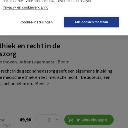
onze partners voor social media, adverteren en analyse.
aanvragen
Aanvragen
Privacy- en cookieverklaring
en onderwijsaccount
r
Cookie-instellingen
Plaats op wensenlijst
Alle cookies toestaan
hiek en recht in de
szorg
ershoven
,
Johan Legemaate
|
Boom
 recht in de gezondheidszorg geeft een algemene inleiding
 de medische ethiek en het medische recht. De auteurs, een
st, behandelen on...
Meer
Quantity
49,90
−
+
In winkelwagen
ruk
sdag in