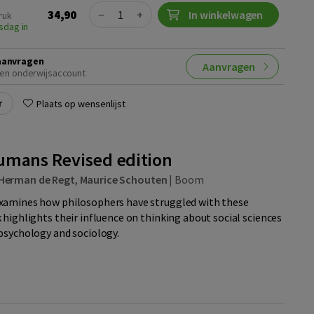
Quantity
34,90
−
+
In winkelwagen
ruk
sdag in
aanvragen
Aanvragen
en onderwijsaccount
r
Plaats op wensenlijst
umans Revised edition
Herman de Regt
,
Maurice Schouten
|
Boom
xamines how philosophers have struggled with these
 highlights their influence on thinking about social sciences
psychology and sociology.