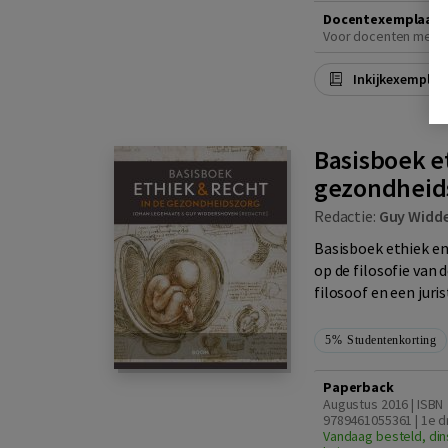
Docentexemplaar 
Voor docenten met e
Inkijkexemplaa
Basisboek et
gezondheid
Redactie:
Guy Widd
Basisboek ethiek en
op de filosofie van
filosoof en een juri
5%
Studentenkorting
Paperback
Augustus 2016 | ISBN
9789461055361 | 1e d
Vandaag besteld, din