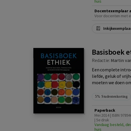
huis
Docentexemplaar 
Voor docenten met e
Inkijkexemplaa
Basisboek e
Redactie:
Martin va
Een complete introd
liefde, geluk of vri
moeten we doen om 
5%
Studentenkorting
Paperback
Mei 2014 | ISBN 9789
| 5e druk
Vandaag besteld, din
huis