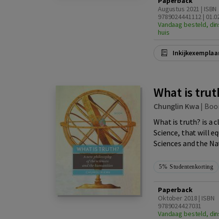
Paperback
Augustus 2021 | ISBN
9789024441112 | 01.0
Vandaag besteld, din
huis
Inkijkexemplaa
What is trut
Chunglin Kwa
|
Bo
What is truth? is a
Science, that will e
Sciences and the Nat
5%
Studentenkorting
Paperback
Oktober 2018 | ISBN
9789024427031
Vandaag besteld, din