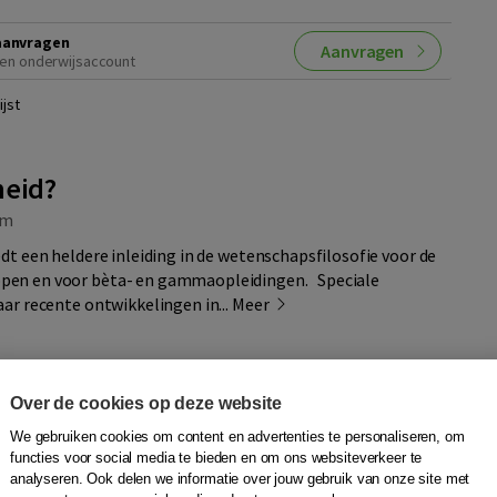
aanvragen
Aanvragen
en onderwijsaccount
jst
heid?
om
dt een heldere inleiding in de wetenschapsfilosofie voor de
en en voor bèta- en gammaopleidingen. Speciale
aar recente ontwikkelingen in...
Meer
Over de cookies op deze website
BN
Quantity
We gebruiken cookies om content en advertenties te personaliseren, om
39,90
−
+
In winkelwagen
functies voor social media te bieden en om ons websiteverkeer te
sdag in
analyseren. Ook delen we informatie over jouw gebruik van onze site met