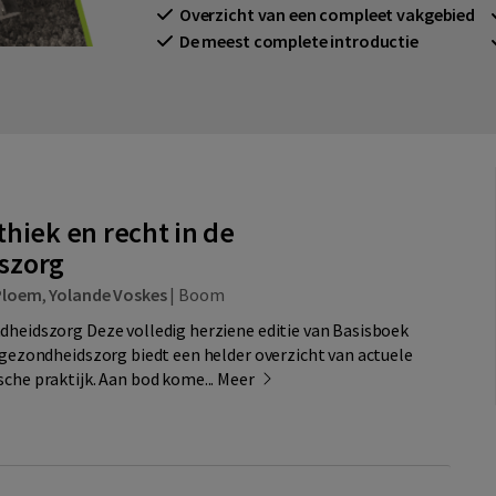
Overzicht van een compleet vakgebied
De meest complete introductie
hiek en recht in de
szorg
Ploem
,
Yolande Voskes
|
Boom
dheidszorg Deze volledig herziene editie van Basisboek
e gezondheidszorg biedt een helder overzicht van actuele
sche praktijk. Aan bod kome...
Meer