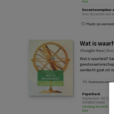
huis
Docentexemplaar 
Voor docenten met e
Plaats op wensenli
Wat is waar
Chunglin Kwa
|
Bo
Wat is waarheid? bie
geesteswetenschapp
aandacht gaat uit n
5%
Studentenkorting
Paperback
September 2017 | IS
9789058758880
Vandaag besteld, din
huis