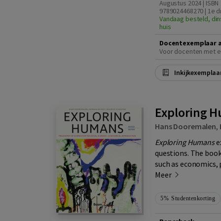
Augustus 2024 | ISBN
9789024468270 | 1e d
Vandaag besteld, din
huis
Docentexemplaar 
Voor docenten met e
Inkijkexemplaa
Exploring H
Hans Dooremalen
,
Exploring Humans
e
questions. The book
such as economics, 
Meer
5%
Studentenkorting