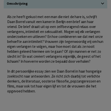
Omschrijving
Als ze heeft gekust met een man die niet de hare is, schrijft
Daan Borrel vanuit een kamer in Berlijn een brief aan haar
vriend. De brief draait uit op een zelfbevragend relaas over
verlangens, intimiteit en seksualiteit. Mogen wij elk verlangen
onderzoeken en uitleven? En hoe combineren we dat met onze
behoefte aan intimiteit? Vrouwen zijn tegenwoordig vrij om hun
eigen verlangen te volgen, maar hoe moet dat als ze nooit
hebben geleerd hiermee om te gaan? Of zijn mannen er net zo
slecht in? En wat creëert verlangens eigenlijk, de geest of het
lichaam? In hoeverre worden ze bepaald door verhalen?
In dit persoonlijke essay zien we Daan Borrel in haar hongerige
zoektocht naar antwoorden. Ze richt zich daarbij tot verlichte
denkers, de literatuur, oosterse filosofie, popzangeressen en
films, maar ook tot haar eigen lijf en tot de vrouwen die het
opgevoed hebben.