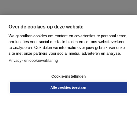
Over de cookies op deze website
We gebruiken cookies om content en advertenties te personaliseren,
© 2026
Koninklijke Boom uitgevers
om functies voor social media te bieden en om ons websiteverkeer
te analyseren. Ook delen we informatie over jouw gebruik van onze
Klantenservice
site met onze partners voor social media, adverteren en analyse.
Service & informatie
Privacy- en cookieverklaring
Contact
Retourneren
Docentenservice
Cookie-instellingen
Snel bestellen
Teamviewer
Alle cookies toestaan
Boom voor jou
Voor de boekhandel
Voor de pers
Publiceren bij Boom
Werken bij Boom & Vacatures
Over Boom