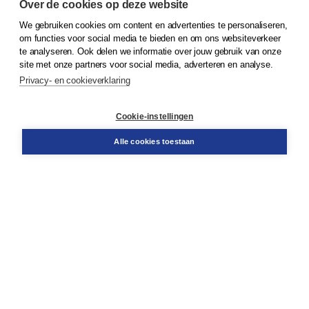
Over de cookies op deze website
We gebruiken cookies om content en advertenties te personaliseren,
© 2026
Koninklijke Boom uitgevers
om functies voor social media te bieden en om ons websiteverkeer
te analyseren. Ook delen we informatie over jouw gebruik van onze
Klantenservice
site met onze partners voor social media, adverteren en analyse.
Service & informatie
Privacy- en cookieverklaring
Contact
Retourneren
Docentenservice
Cookie-instellingen
Snel bestellen
Teamviewer
Alle cookies toestaan
Boom voor jou
Voor de boekhandel
Voor de pers
Publiceren bij Boom
Werken bij Boom & Vacatures
Over Boom
Wat ons drijft
Onze historie
Onze auteurs
Onze organisatie