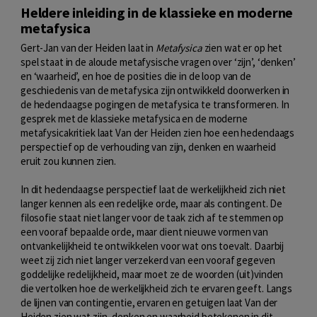
Heldere inleiding in de klassieke en moderne
metafysica
Gert-Jan van der Heiden laat in
Metafysica
zien wat er op het
spel staat in de aloude metafysische vragen over ‘zijn’, ‘denken’
en ‘waarheid’, en hoe de posities die in de loop van de
geschiedenis van de metafysica zijn ontwikkeld doorwerken in
de hedendaagse pogingen de metafysica te transformeren. In
gesprek met de klassieke metafysica en de moderne
metafysicakritiek laat Van der Heiden zien hoe een hedendaags
perspectief op de verhouding van zijn, denken en waarheid
eruit zou kunnen zien.
In dit hedendaagse perspectief laat de werkelijkheid zich niet
langer kennen als een redelijke orde, maar als contingent. De
filosofie staat niet langer voor de taak zich af te stemmen op
een vooraf bepaalde orde, maar dient nieuwe vormen van
ontvankelijkheid te ontwikkelen voor wat ons toevalt. Daarbij
weet zij zich niet langer verzekerd van een vooraf gegeven
goddelijke redelijkheid, maar moet ze de woorden (uit)vinden
die vertolken hoe de werkelijkheid zich te ervaren geeft. Langs
de lijnen van contingentie, ervaren en getuigen laat Van der
Heiden zien wat zijn, denken en waarheid betekenen in dit