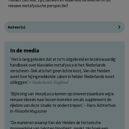
nieuwe metafysische perspectief.
Auteur(s)
In de media
‘Het is lang geleden dat er zo’n uitgebreid en lezenswaardig
handboek over klassieke metafysica in het Nederlands
verscheen. Ook al is het geen lichte kost, Van der Heiden
weet hoe hij ingewikkelde zaken in helder Nederlands moet
uitleggen.’ –
Nederlands Dagblad
‘Bij lezing van
Metafysica
komen op onweerstaanbare wijze
nieuwe ideeën naar boven borrelen om als supplement de
rijkdom van deze studie te onderstrepen.’ – Hans Achterhuis
in
Filosofie Magazine
‘De manieren waarop Van der Heiden de historische
doorwerking van teksten blootlegt, maakt zijn boek een