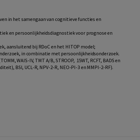
ven in het samengaan van cognitieve functies en
tiek en persoonlijkheidsdiagnostiek voor prognose en
ek, aansluitend bij RDoC en het HITOP model;
nderzoek, in combinatie met persoonlijkheidsonderzoek.
 (TOMM, WAIS-IV, TMT A/B, STROOP, 15WT, RCFT, BADS en
iditeit), BSI, UCL-R, NPV-2-R, NEO-PI-3 en MMPI-2-RF).