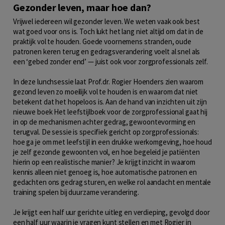
Gezonder leven, maar hoe dan?
Vrijwel iedereen wil gezonder leven. We weten vaak ook best
wat goed voor ons is. Toch lukt het lang niet altijd om dat in de
praktijk vol te houden. Goede voornemens stranden, oude
patronen keren terug en gedragsverandering voelt al snel als
een ‘gebed zonder end’ — juist ook voor zorgprofessionals zelf.
In deze lunchsessie laat Prof.dr. Rogier Hoenders zien waarom
gezond leven zo moeilijk vol te houden is en waarom dat niet
betekent dat het hopeloos is. Aan de hand van inzichten uit zijn
nieuwe boek Het leefstijlboek voor de zorgprofessional gaat hij
in op de mechanismen achter gedrag, gewoontevorming en
terugval. De sessie is specifiek gericht op zorgprofessionals:
hoe ga je om met leefstijl in een drukke werkomgeving, hoe houd
je zelf gezonde gewoonten vol, en hoe begeleid je patiënten
hierin op een realistische manier? Je krijgt inzicht in waarom
kennis alleen niet genoeg is, hoe automatische patronen en
gedachten ons gedrag sturen, en welke rol aandacht en mentale
training spelen bij duurzame verandering.
Je krijgt een half uur gerichte uitleg en verdieping, gevolgd door
een half uur waarin je vragen kunt stellen en met Rogier in