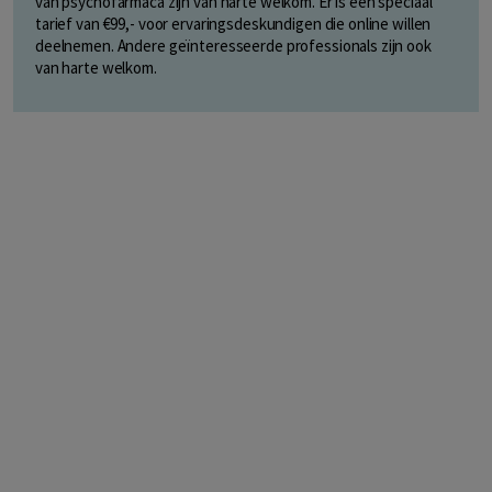
van psychofarmaca zijn van harte welkom. Er is een speciaal
tarief van €99,- voor ervaringsdeskundigen die online willen
deelnemen. Andere geïnteresseerde professionals zijn ook
van harte welkom.