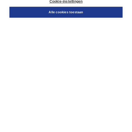
Cookie-instellingen
Snel bestellen
Teamviewer
Alle cookies toestaan
Boom voor jou
Voor de boekhandel
Voor de pers
Publiceren bij Boom
Werken bij Boom & Vacatures
Over Boom
Wat ons drijft
Onze historie
Onze auteurs
Onze organisatie
Duurzaam ondernemen
Gratis verzending in NL vanaf € 20,-.
Veilig winkelen met Thuiswinkelwaarborg