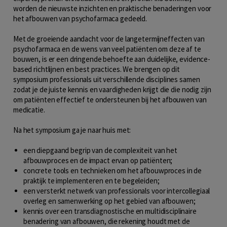
worden de nieuwste inzichten en praktische benaderingen voor
het afbouwen van psychofarmaca gedeeld.
Met de groeiende aandacht voor de langetermijneffecten van
psychofarmaca en de wens van veel patiënten om deze af te
bouwen, is er een dringende behoefte aan duidelijke, evidence-
based richtlijnen en best practices. We brengen op dit
symposium professionals uit verschillende disciplines samen
zodat je de juiste kennis en vaardigheden krijgt die die nodig zijn
om patiënten effectief te ondersteunen bij het afbouwen van
medicatie.
Na het symposium ga je naar huis met:
een diepgaand begrip van de complexiteit van het
afbouwproces en de impact ervan op patiënten;
concrete tools en technieken om het afbouwproces in de
praktijk te implementeren en te begeleiden;
een versterkt netwerk van professionals voor intercollegiaal
overleg en samenwerking op het gebied van afbouwen;
kennis over een transdiagnostische en multidisciplinaire
benadering van afbouwen, die rekening houdt met de