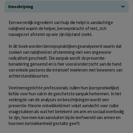
Omschrijving
Een wezenlijk ingrediënt van hulp die helpt is aandachtige
nabijheid waarin de helper, beroepskracht of niet, zich
nauwgezet afstemt op wie zijn bijstand zoekt.
In dit boek worden beroepspraktijken geanalyseerd waarin dat
zoeken van nabijheid en afstemming met een ongewone
radicaliteit geschiedt. Die aanpak wordt de presentie-
benadering genoemd en is hier vooral onderzocht aan de hand
van enkele pastores die intensief meeleven met bewoners van
achterstandsbuurten.
Veel mensgerichte professionals zullen hun (oorspronkelijke)
liefde voor hun vak in de geschetste aanpak herkennen. In het
verlengde van de analyses en beschrijvingen wordt een
presentie-theorie ontwikkeld met voluit aandacht voor zulke
vraagstukken als wat het betekent om arm en sociaal overbodig
te zijn, hoe men kan aansluiten bij de leefwereld van armen en
hoe men betrokkenheid gestalte geeft.