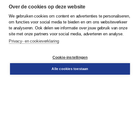
Over de cookies op deze website
We gebruiken cookies om content en advertenties te personaliseren,
© 2026
Koninklijke Boom uitgevers
om functies voor social media te bieden en om ons websiteverkeer
te analyseren. Ook delen we informatie over jouw gebruik van onze
Klantenservice
site met onze partners voor social media, adverteren en analyse.
Service & informatie
Privacy- en cookieverklaring
Contact
Retourneren
Docentenservice
Cookie-instellingen
Snel bestellen
Teamviewer
Alle cookies toestaan
Boom voor jou
Voor de boekhandel
Voor de pers
Publiceren bij Boom
Werken bij Boom & Vacatures
Over Boom
Wat ons drijft
Onze historie
Onze auteurs