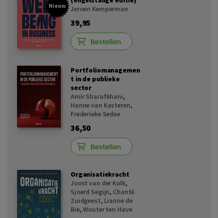
(engelstalige editie)
Nieuw
Jeroen Kemperman
39,95
Bestellen
Portfoliomanagemen
t in de publieke
sector
Amir Sharafkhani
,
Hanne van Kasteren
,
Frederieke Sedee
36,50
Bestellen
Organisatiekracht
Joost van der Kolk
,
Sjoerd Segijn
,
Chanté
Zuidgeest
,
Lianne de
Bie
,
Wouter ten Have