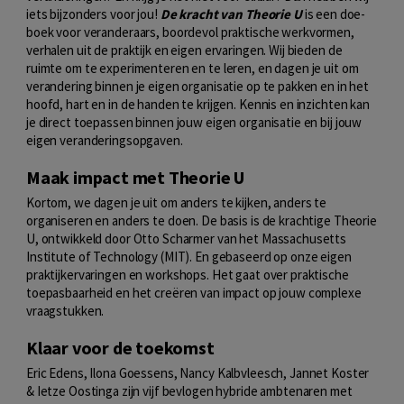
iets bijzonders voor jou!
De kracht van Theorie U
is een doe-
boek voor veranderaars, boordevol praktische werkvormen,
verhalen uit de praktijk en eigen ervaringen. Wij bieden de
ruimte om te experimenteren en te leren, en dagen je uit om
verandering binnen je eigen organisatie op te pakken en in het
hoofd, hart en in de handen te krijgen. Kennis en inzichten kan
je direct toepassen binnen jouw eigen organisatie en bij jouw
eigen veranderingsopgaven.
Maak impact met Theorie U
Kortom, we dagen je uit om anders te kijken, anders te
organiseren en anders te doen. De basis is de krachtige Theorie
U, ontwikkeld door Otto Scharmer van het Massachusetts
Institute of Technology (MIT). En gebaseerd op onze eigen
praktijkervaringen en workshops. Het gaat over praktische
toepasbaarheid en het creëren van impact op jouw complexe
vraagstukken.
Klaar voor de toekomst
Eric Edens, Ilona Goessens, Nancy Kalbvleesch, Jannet Koster
& Ietze Oostinga zijn vijf bevlogen hybride ambtenaren met