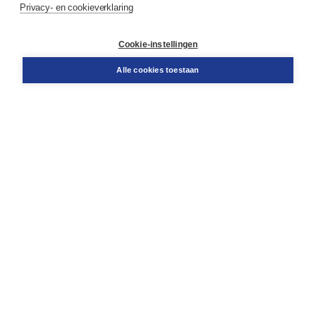
Privacy- en cookieverklaring
Contact
Retourneren
Docentenservice
Cookie-instellingen
Snel bestellen
Teamviewer
Alle cookies toestaan
Boom voor jou
Voor de boekhandel
Voor de pers
Publiceren bij Boom
Werken bij Boom & Vacatures
Over Boom
Wat ons drijft
Onze historie
Onze auteurs
Onze organisatie
Duurzaam ondernemen
Gratis verzending in NL vanaf € 20,-.