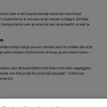
Vincent laat in dit baanbrekende boek zien hoe bruut
zoveel beter is voor jou en je nieuwe collega’s. Eerlijke
transparantie over je selectie; wat je verwacht en wat je
en
eelden helpt Aaltje jou om mensen aan te trekken die echt
 je willen blijven. Solliciteren is hoop op een beter leven –
rekken, kan dit boek tijdens het lezen niet meer wegleggen,
es van hoe je dat bruut eerlijk aanpakt.’
- Emile van
e sector