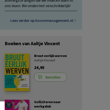
allerergste dingen die we moeten doen in
ons leven. We vinden het verschrikkelijk!
Lees verder op boommanagement.nl
Boeken van Aaltje Vincent
Bruut eerlijk werven
Aaltje Vincent
24,95
Bestellen
Solliciteren naar
werkgeluk