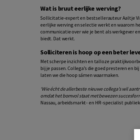
Wat is bruut eerlijke werving?
Sollicitatie-expert en bestsellerauteur Aaltje 
eerlijke werving en selectie werkt en waarom het 
communicatie over wie je bent als werkgever en 
biedt. Dat werkt.
Solliciteren is hoop op een beter lev
Met scherpe inzichten en talloze praktijkvoorb
bij je passen. Collega’s die goed presteren en bij
laten we die hoop sámen waarmaken.
‘Wie écht de allerbeste nieuwe collega’s wil aant
omdat het bomvol staat met bewezen succesformul
Nassau, arbeidsmarkt- en HR-specialist publiek