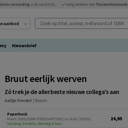
Gratis verzending
in NL vanaf € 20,-
Veilig winkelen met
Thuiswinkelwaarb
Zoek op titel, auteur, trefwoord of ISBN
ele aanbod
emy
Nieuwsbrief
Bruut eerlijk werven
Zó trek je de allerbeste nieuwe collega’s aan
Aaltje Vincent
|
Boom
Paperback
24,95
Maart 2026 | ISBN 9789024475926 | 1e druk
| 256 blz.
Vandaag besteld, dinsdag in huis