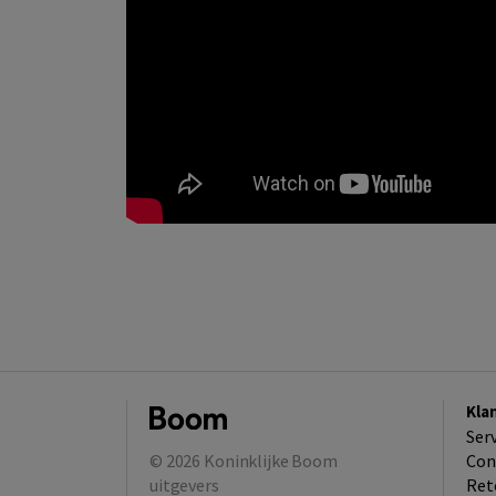
Kla
Ser
© 2026
Koninklijke Boom
Con
uitgevers
Ret