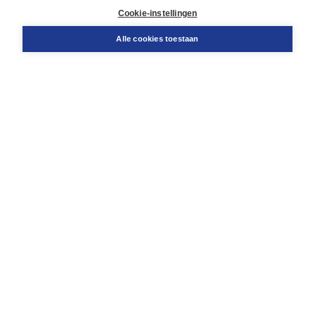
Docentenservice
Cookie-instellingen
Snel bestellen
Teamviewer
Alle cookies toestaan
Boom voor jou
Voor de boekhandel
Voor de pers
Publiceren bij Boom
Werken bij Boom & Vacatures
Over Boom
Wat ons drijft
Onze historie
Onze auteurs
Onze organisatie
Duurzaam ondernemen
Gratis verzending in NL vanaf € 20,-.
Veilig winkelen met Thuiswinkelwaarborg