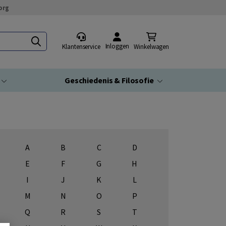
org
Inloggen
Klantenservice
Winkelwagen
Geschiedenis & Filosofie
A
B
C
D
E
F
G
H
I
J
K
L
M
N
O
P
Q
R
S
T