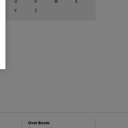
U
V
W
X
Y
Z
Over Boom