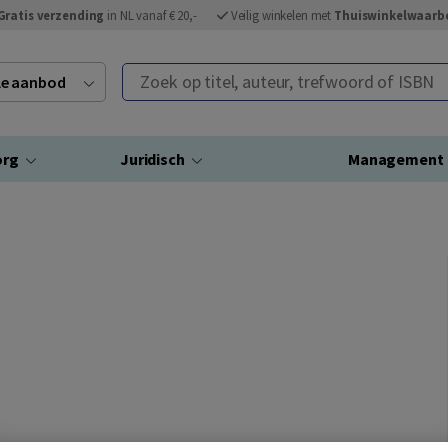
Gratis verzending
in NL vanaf € 20,-
Veilig winkelen met
Thuiswinkelwaarb
Zoek op titel, auteur, trefwoord of ISBN
ele aanbod
org
Juridisch
Management