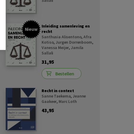
Sallali
Inleiding samenleving en
Nieuw
recht
Santhusia Alisentono
,
Afra
Kotiso
,
Jurgen Dorrenboom
,
Vanessa Meijer
,
Jamila
Sallali
31,95
Bestellen
Recht in context
Sanne Taekema
,
Jeanne
Gaakeer
,
Marc Loth
43,95