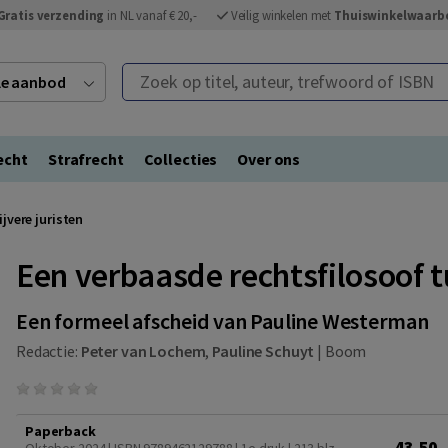
Gratis verzending
in NL vanaf € 20,-
Veilig winkelen met
Thuiswinkelwaarb
Zoek op titel, auteur, trefwoord of ISBN
ele aanbod
echt
Strafrecht
Collecties
Over ons
jvere juristen
Een verbaasde rechtsfilosoof t
Een formeel afscheid van Pauline Westerman
Redactie:
Peter van Lochem
,
Pauline Schuyt
|
Boom
Paperback
43,50