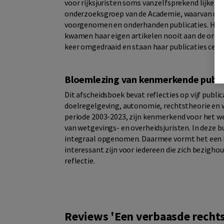
voor rijksjuristen soms vanzelfsprekend lijken, ma
onderzoeksgroep van de Academie, waarvan de l
voorgenomen en onderhanden publicaties. Hoew
kwamen haar eigen artikelen nooit aan de orde. 
keer omgedraaid en staan haar publicaties cent
Bloemlezing van kenmerkende publi
Dit afscheidsboek bevat reflecties op vijf publ
doelregelgeving, autonomie, rechtstheorie en w
periode 2003-2023, zijn kenmerkend voor het we
van wetgevings- en overheidsjuristen. In deze b
integraal opgenomen. Daarmee vormt het een 
interessant zijn voor iedereen die zich bezigho
reflectie.
Reviews 'Een verbaasde rechtsf