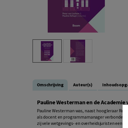
Omschrijving
Auteur(s)
Inhoudsopg
Pauline Westerman en de Academie 
Pauline Westerman was, naast hoogleraar Rechts
als docent en programmamanager verbonden aan
zij vele wetgevings- en overheidsjuristen een s