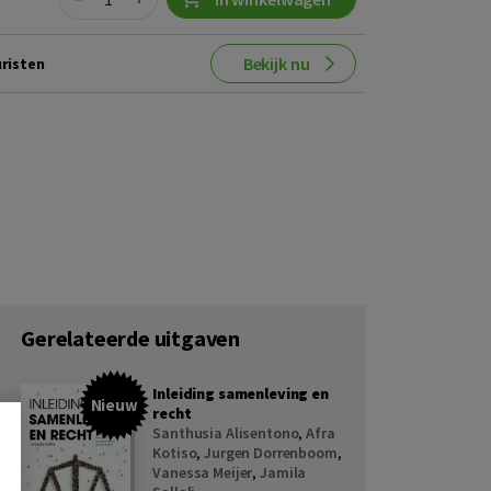
Bekijk nu
risten
Gerelateerde uitgaven
Inleiding samenleving en
Nieuw
recht
Santhusia Alisentono
,
Afra
Kotiso
,
Jurgen Dorrenboom
,
Vanessa Meijer
,
Jamila