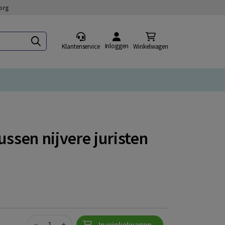
org
Inloggen
Klantenservice
Winkelwagen
ussen nijvere juristen
Quantity
−
+
In winkelwagen