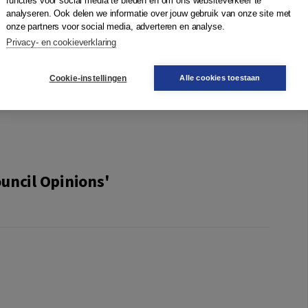
functies voor social media te bieden en om ons websiteverkeer te
nal versions of all Opinions and Declarations, their
analyseren. Ook delen we informatie over jouw gebruik van onze site met
onze partners voor social media, adverteren en analyse.
 in one book.
Privacy- en cookieverklaring
and with the CISG. It enables the reader in gaining an
the last fifteen years. Furthermore, it contains an
Cookie-instellingen
Alle cookies toestaan
lf, its unique approach and some historical background of
uncil Opinions'