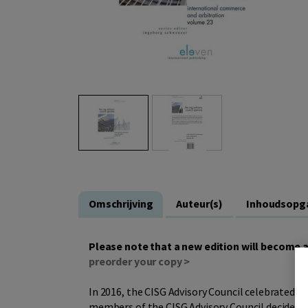
Omschrijving
Auteur(s)
Inhoudsopg
Please note that a new edition will become a
preorder your copy >
In 2016, the CISG Advisory Council celebrated it
members of the CISG Advisory Council decided to