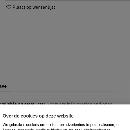
Plaats op wensenlijst
ave
vailable on 3 May 2021.
For more information and/or to
Over de cookies op deze website
s fifteenth anniversary. On this occasion, the current
We gebruiken cookies om content en advertenties te personaliseren, om
 publish a book containing all CISG Advisory Council