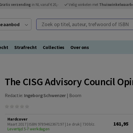
Gratis verzending
in NL vanaf € 20,-
Veilig winkelen met
Thuiswinkelwaarb
Zoek op titel, auteur, trefwoord of ISBN
ele aanbod
echt
Strafrecht
Collecties
Over ons
s
The CISG Advisory Council Opi
Redactie:
Ingeborg Schwenzer
|
Boom
Hardcover
161,95
Maart 2017 | ISBN 9789462367197 | 1e druk
| 730 blz.
Levertijd 5-7 werkdagen