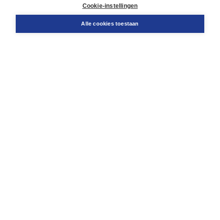
Docentenservice
Cookie-instellingen
Snel bestellen
Teamviewer
Alle cookies toestaan
Boom voor jou
Voor de boekhandel
Voor de pers
Publiceren bij Boom
Werken bij Boom & Vacatures
Over Boom
Wat ons drijft
Onze historie
Onze auteurs
Onze organisatie
Duurzaam ondernemen
Gratis verzending in NL vanaf € 20,-.
Veilig winkelen met Thuiswinkelwaarborg