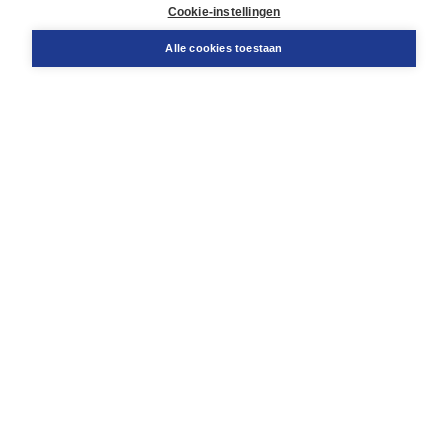
Docentenservice
Cookie-instellingen
Snel bestellen
Teamviewer
Alle cookies toestaan
Boom voor jou
Voor de boekhandel
Voor de pers
Publiceren bij Boom
Werken bij Boom & Vacatures
Over Boom
Wat ons drijft
Onze historie
Onze auteurs
Onze organisatie
Duurzaam ondernemen
Gratis verzending in NL vanaf € 20,-.
Veilig winkelen met Thuiswinkelwaarborg