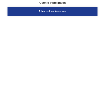
Docentenservice
Cookie-instellingen
Snel bestellen
Teamviewer
Alle cookies toestaan
Boom voor jou
Voor de boekhandel
Voor de pers
Publiceren bij Boom
Werken bij Boom & Vacatures
Over Boom
Wat ons drijft
Onze historie
Onze auteurs
Onze organisatie
Duurzaam ondernemen
Gratis verzending in NL vanaf € 20,-.
Veilig winkelen met Thuiswinkelwaarborg