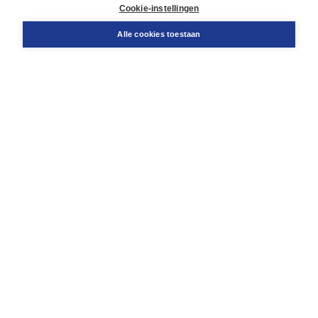
Docentenservice
Cookie-instellingen
Snel bestellen
Teamviewer
Alle cookies toestaan
Boom voor jou
Voor de boekhandel
Voor de pers
Publiceren bij Boom
Werken bij Boom & Vacatures
Over Boom
Wat ons drijft
Onze historie
Onze auteurs
Onze organisatie
Duurzaam ondernemen
Gratis verzending in NL vanaf € 20,-.
Veilig winkelen met Thuiswinkelwaarborg