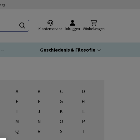
org
Inloggen
Klantenservice
Winkelwagen
Geschiedenis & Filosofie
A
B
C
D
E
F
G
H
I
J
K
L
M
N
O
P
Q
R
S
T