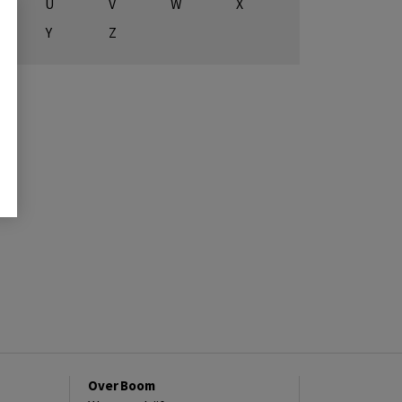
U
V
W
X
Y
Z
Over Boom