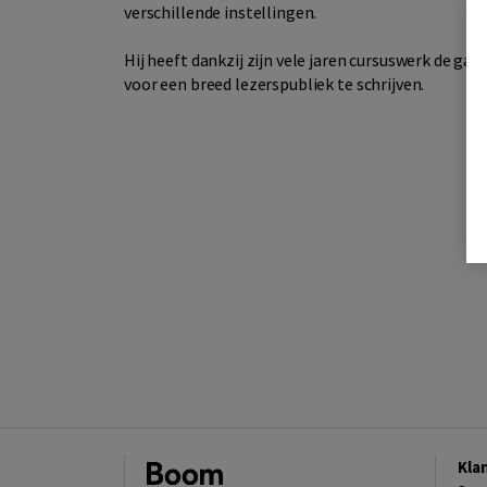
verschillende instellingen.
Hij heeft dankzij zijn vele jaren cursuswerk de ga
voor een breed lezerspubliek te schrijven.
Kla