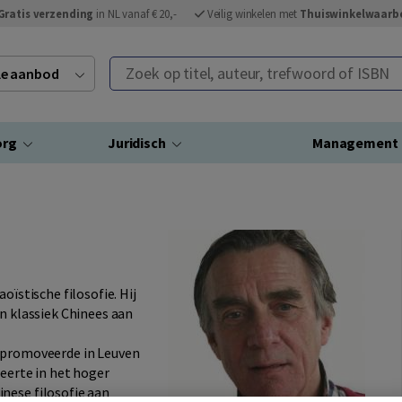
Gratis verzending
in NL vanaf € 20,-
Veilig winkelen met
Thuiswinkelwaarb
Zoek op titel, auteur, trefwoord of ISBN
ele aanbod
org
Juridisch
Management
oïstische filosofie. Hij
en klassiek Chinees aan
n promoveerde in Leuven
geerte in het hoger
nese filosofie aan