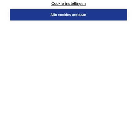
Docentenservice
Cookie-instellingen
Snel bestellen
Teamviewer
Alle cookies toestaan
Boom voor jou
Voor de boekhandel
Voor de pers
Publiceren bij Boom
Werken bij Boom & Vacatures
Over Boom
Wat ons drijft
Onze historie
Onze auteurs
Onze organisatie
Duurzaam ondernemen
Gratis verzending in NL vanaf € 20,-.
Veilig winkelen met Thuiswinkelwaarborg