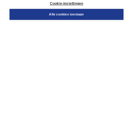
Docentenservice
Cookie-instellingen
Snel bestellen
Teamviewer
Alle cookies toestaan
Boom voor jou
Voor de boekhandel
Voor de pers
Publiceren bij Boom
Werken bij Boom & Vacatures
Over Boom
Wat ons drijft
Onze historie
Onze auteurs
Onze organisatie
Duurzaam ondernemen
Gratis verzending in NL vanaf € 20,-.
Veilig winkelen met Thuiswinkelwaarborg