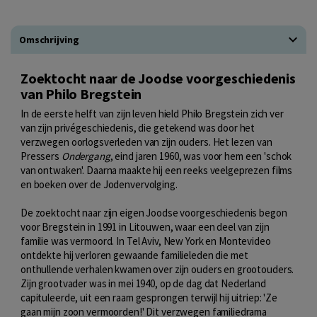
Omschrijving
Zoektocht naar de Joodse voorgeschiedenis
van Philo Bregstein
In de eerste helft van zijn leven hield Philo Bregstein zich ver
van zijn privégeschiedenis, die getekend was door het
verzwegen oorlogsverleden van zijn ouders. Het lezen van
Pressers
Ondergang
, eind jaren 1960, was voor hem een 'schok
van ontwaken'. Daarna maakte hij een reeks veelgeprezen films
en boeken over de Jodenvervolging.
De zoektocht naar zijn eigen Joodse voorgeschiedenis begon
voor Bregstein in 1991 in Litouwen, waar een deel van zijn
familie was vermoord. In Tel Aviv, New York en Montevideo
ontdekte hij verloren gewaande familieleden die met
onthullende verhalen kwamen over zijn ouders en grootouders.
Zijn grootvader was in mei 1940, op de dag dat Nederland
capituleerde, uit een raam gesprongen terwijl hij uitriep: 'Ze
gaan mijn zoon vermoorden!' Dit verzwegen familiedrama