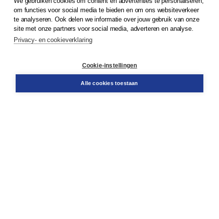
We gebruiken cookies om content en advertenties te personaliseren,
© 2026
Koninklijke Boom uitgevers
om functies voor social media te bieden en om ons websiteverkeer
te analyseren. Ook delen we informatie over jouw gebruik van onze
Klantenservice
site met onze partners voor social media, adverteren en analyse.
Service & informatie
Privacy- en cookieverklaring
Contact
Retourneren
Docentenservice
Cookie-instellingen
Snel bestellen
Teamviewer
Alle cookies toestaan
Boom voor jou
Voor de boekhandel
Voor de pers
Publiceren bij Boom
Werken bij Boom & Vacatures
Over Boom
Wat ons drijft
Onze historie
Onze auteurs
Onze organisatie
Duurzaam ondernemen