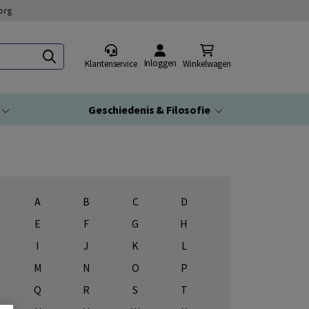
org
Inloggen
Klantenservice
Winkelwagen
Geschiedenis & Filosofie
A
B
C
D
E
F
G
H
I
J
K
L
M
N
O
P
Q
R
S
T