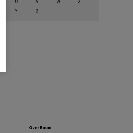
U
V
W
X
Y
Z
Over Boom