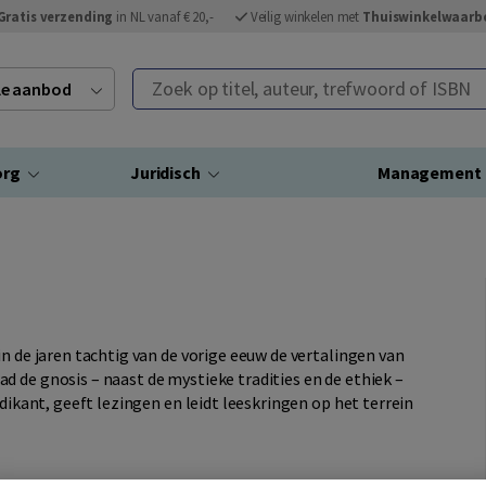
Gratis verzending
in NL vanaf € 20,-
Veilig winkelen met
Thuiswinkelwaarb
Zoek op titel, auteur, trefwoord of ISBN
ele aanbod
org
Juridisch
Management
n de jaren tachtig van de vorige eeuw de vertalingen van
 de gnosis – naast de mystieke tradities en de ethiek –
edikant, geeft lezingen en leidt leeskringen op het terrein