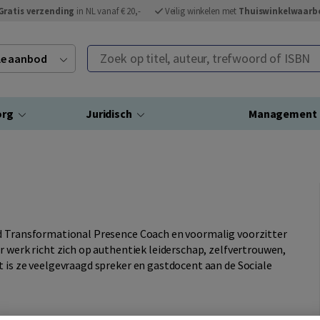
Gratis verzending
in NL vanaf € 20,-
Veilig winkelen met
Thuiswinkelwaarb
Zoek op titel, auteur, trefwoord of ISBN
ele aanbod
org
Juridisch
Management
ed Transformational Presence Coach en voormalig voorzitter
r werk richt zich op authentiek leiderschap, zelfvertrouwen,
 is ze veelgevraagd spreker en gastdocent aan de Sociale