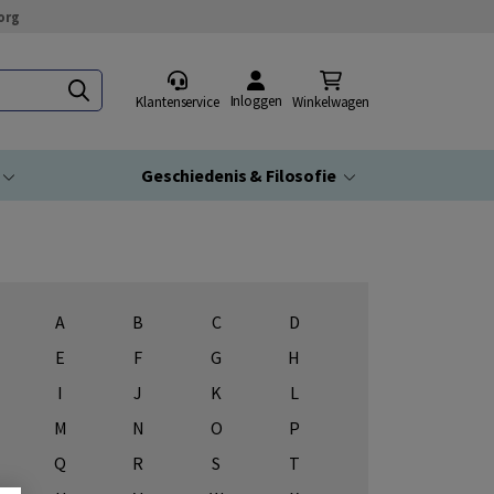
org
Inloggen
Klantenservice
Winkelwagen
Geschiedenis & Filosofie
A
B
C
D
E
F
G
H
I
J
K
L
M
N
O
P
Q
R
S
T