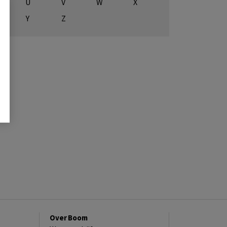
U
V
W
X
Y
Z
Over Boom