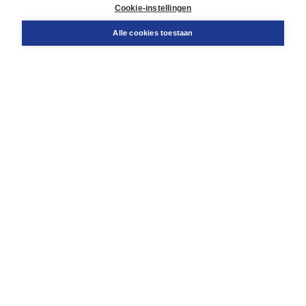
Docentenservice
Cookie-instellingen
Snel bestellen
Teamviewer
Alle cookies toestaan
Boom voor jou
Voor de boekhandel
Voor de pers
Publiceren bij Boom
Werken bij Boom & Vacatures
Over Boom
Wat ons drijft
Onze historie
Onze auteurs
Onze organisatie
Duurzaam ondernemen
Gratis verzending in NL vanaf € 20,-.
Veilig winkelen met Thuiswinkelwaarborg