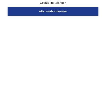
Docentenservice
Cookie-instellingen
Snel bestellen
Teamviewer
Alle cookies toestaan
Boom voor jou
Voor de boekhandel
Voor de pers
Publiceren bij Boom
Werken bij Boom & Vacatures
Over Boom
Wat ons drijft
Onze historie
Onze auteurs
Onze organisatie
Duurzaam ondernemen
Gratis verzending in NL vanaf € 20,-.
Veilig winkelen met Thuiswinkelwaarborg