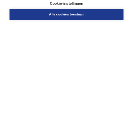
Docentenservice
Cookie-instellingen
Snel bestellen
Teamviewer
Alle cookies toestaan
Boom voor jou
Voor de boekhandel
Voor de pers
Publiceren bij Boom
Werken bij Boom & Vacatures
Over Boom
Wat ons drijft
Onze historie
Onze auteurs
Onze organisatie
Duurzaam ondernemen
Gratis verzending in NL vanaf € 20,-.
Veilig winkelen met Thuiswinkelwaarborg