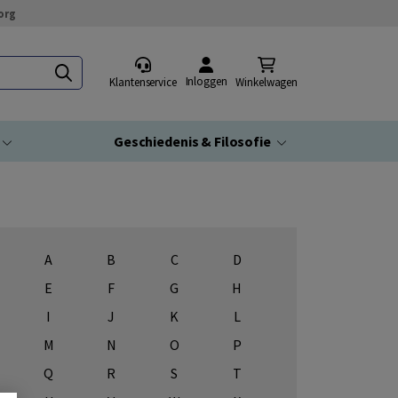
org
Inloggen
Klantenservice
Winkelwagen
Geschiedenis & Filosofie
A
B
C
D
E
F
G
H
I
J
K
L
M
N
O
P
Q
R
S
T