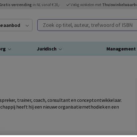
Gratis verzending
in NL vanaf € 20,-
Veilig winkelen met
Thuiswinkelwaarb
Zoek op titel, auteur, trefwoord of ISBN
ele aanbod
org
Juridisch
Management
 spreker, trainer, coach, consultant en conceptontwikkelaar.
tschappij heeft hij een nieuwe organisatiemethodiek en een