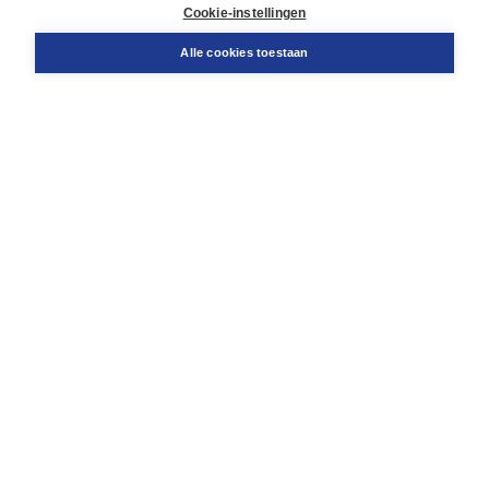
Docentenservice
Cookie-instellingen
Snel bestellen
Teamviewer
Alle cookies toestaan
Boom voor jou
Voor de boekhandel
Voor de pers
Publiceren bij Boom
Werken bij Boom & Vacatures
Over Boom
Wat ons drijft
Onze historie
Onze auteurs
Onze organisatie
Duurzaam ondernemen
Gratis verzending in NL vanaf € 20,-.
Veilig winkelen met Thuiswinkelwaarborg