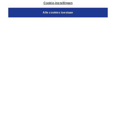
Docentenservice
Cookie-instellingen
Snel bestellen
Teamviewer
Alle cookies toestaan
Boom voor jou
Voor de boekhandel
Voor de pers
Publiceren bij Boom
Werken bij Boom & Vacatures
Over Boom
Wat ons drijft
Onze historie
Onze auteurs
Onze organisatie
Duurzaam ondernemen
Gratis verzending in NL vanaf € 20,-.
Veilig winkelen met Thuiswinkelwaarborg