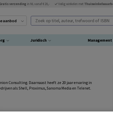
Gratis verzending
in NL vanaf € 20,-
Veilig winkelen met
Thuiswinkelwaarb
Zoek op titel, auteur, trefwoord of ISBN
ele aanbod
org
Juridisch
Management
ion Consulting. Daarnaast heeft ze 20 jaar ervaring in
drijven als Shell, Proximus, Sanoma Media en Telenet.