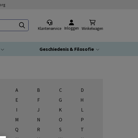
org
Inloggen
Klantenservice
Winkelwagen
Geschiedenis & Filosofie
A
B
C
D
E
F
G
H
I
J
K
L
M
N
O
P
Q
R
S
T