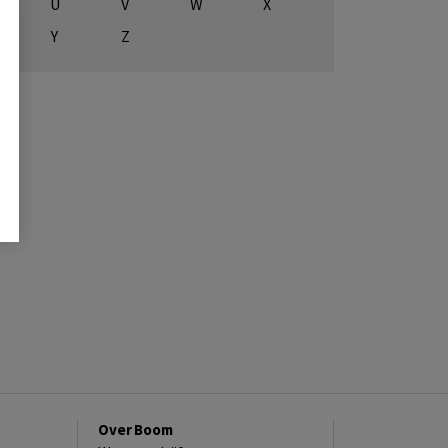
U
V
W
X
Y
Z
Over Boom